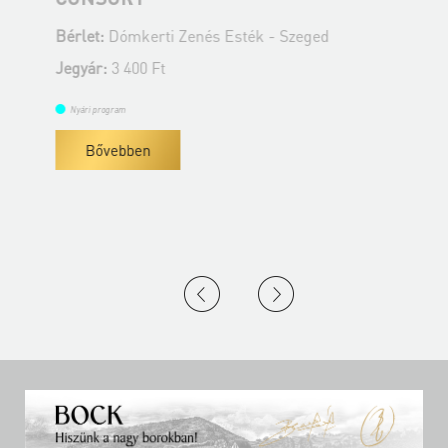
B
Bérlet:
Dómkerti Zenés Esték - Szeged
J
Jegyár:
3 400 Ft
Nyári program
Bővebben