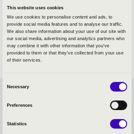
This website uses cookies
We use cookies to personalise content and ads, to
provide social media features and to analyse our traffic.
We also share information about your use of our site with
our social media, advertising and analytics partners who
may combine it with other information that you’ve
provided to them or that they’ve collected from your use
of their services.
Consent
Necessary
Selection
DÓMKERTI ZENÉS ESTÉK -
Preferences
SZEGED - TOVÁBBI
KONCERTEK
Statistics