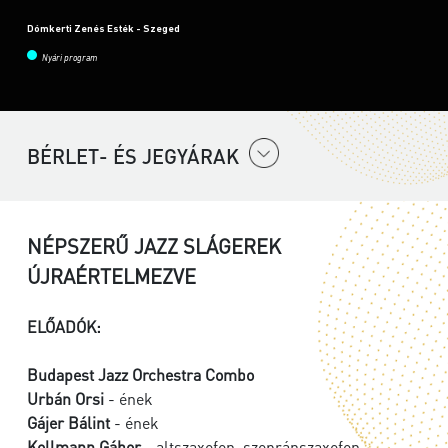
Dómkerti Zenés Esték - Szeged
Nyári program
BÉRLET- ÉS JEGYÁRAK
NÉPSZERŰ JAZZ SLÁGEREK
ÚJRAÉRTELMEZVE
ELŐADÓK:
Budapest Jazz Orchestra Combo
Urbán Orsi
- ének
Gájer Bálint
- ének
Kollmann Gábor
- altszaxofon, szopránszaxofon