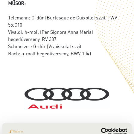
MŰSOR:
Telemann: G-dúr (Burlesque de Quixotte) szvit, TWV
55:G10
Vivaldi: h-moll (Per Signora Anna Maria)
hegedűverseny, RV 387
Schmelzer: G-dúr (Vívóiskola) szvit
Bach: a-moll hegedűverseny, BWV 1041