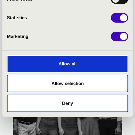
DÓMKERTI ZENÉS ESTÉK -
Statistics
SZEGED - TOVÁBBI
Marketing
KONCERTEK
Allow all
Allow selection
Deny