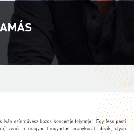
TAMÁS
ván színművész közös koncertje folytatja! Egy fess pesti
m) zenéi a magyar fimgyártás aranykorát idézik, olyan