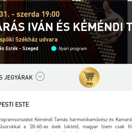
31. - szerda 19:00
RÁS IVÁN ÉS KÉMÉNDI 
spöki Székház udvara
és Esték - Szeged
Nyári program
S JEGYÁRAK
PESTI ESTE
rogramsorozatot Kéméndi Tamás harmonikaművész és Kamarás I
sorukkal a ‘20-60-as évek lüktető, magyar (nem csak fil