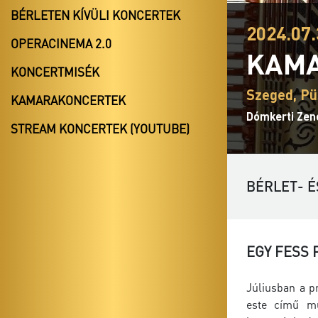
BÉRLETEN KÍVÜLI KONCERTEK
2024.07.
OPERACINEMA 2.0
KAMA
KONCERTMISÉK
Szeged, Pü
KAMARAKONCERTEK
Dómkerti Zen
STREAM KONCERTEK (YOUTUBE)
BÉRLET- É
EGY FESS 
Júliusban a p
este című mű