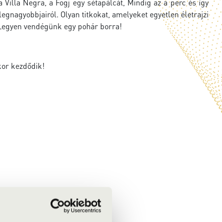
illa Negra, a Fogj egy sétapálcát, Mindig az a perc és így
legnagyobbjairól. Olyan titkokat, amelyeket egyetlen életrajzi
. Legyen vendégünk egy pohár borra!
kor kezdődik!