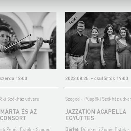
 szerda 18:00
2022.08.25. - csütörtök 19:00
öki Székház udvara
Szeged - Püspöki Székház udva
MÁRTA ÉS AZ
JAZZATION ACAPELLA
 CONSORT
EGYÜTTES
ti Zenés Esték - Szeged
Bérlet:
Dómkerti Zenés Esték -