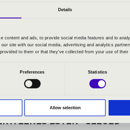
Hattyúdal - Villa Negra
Details
 Fogj egy sétapálcát
y: Mindig az a perc (Balázs János átirata)
gon: Szerelemhez nem kell szépség
e content and ads, to provide social media features and to analy
 our site with our social media, advertising and analytics partn
 provided to them or that they’ve collected from your use of their
Preferences
Statistics
Allow selection
RTI ZENÉS ESTÉK - SZEGED -