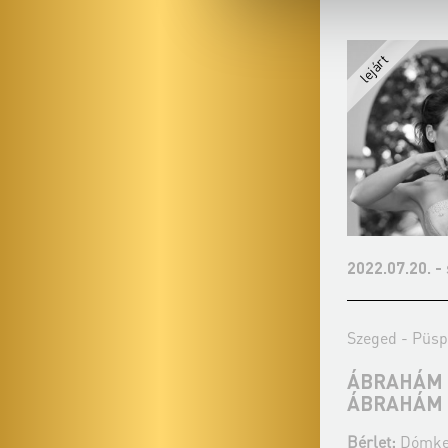
2022.06.18. - szombat 19:00
2022.07.20. -
Szeged - Püspöki Székház udvara
Szeged - Püsp
DANUBIA ZENEKAR
ÁBRAHÁM 
ÁBRAHÁM
Bérlet:
Dómkerti Zenés Esték - Szeged
Bérlet:
Dómker