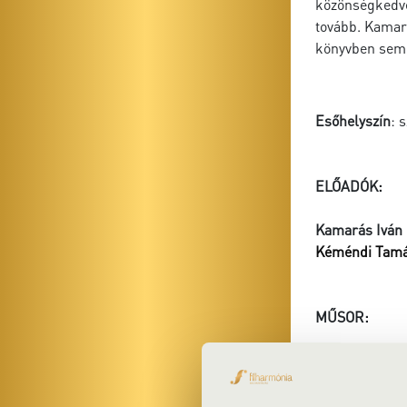
közönségkedve
tovább. Kamará
könyvben sem 
Esőhelyszín
: 
ELŐADÓK:
Kamarás Iván
Kéméndi Tam
MŰSOR:
Márkus Alfréd
Fényes – Mihá
Nádas – Szene