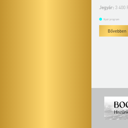
Jegyár:
3400 Ft
Jegyár:
3 400 
Nyári program
Nyári program
Bővebben
Bővebben