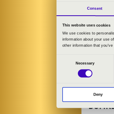
Ránki György: 
Consent
Németh Lehel:
Fényes – Mihál
Eisemann – Zá
This website uses cookies
We use cookies to personalis
information about your use of
other information that you’ve
Consent
Necessary
Selection
Deny
DÓMKE