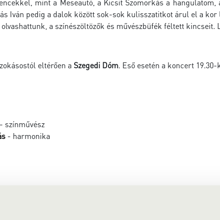
ncekkel, mint a Meseautó, a Kicsit Szomorkás a hangulatom, a V
s Iván pedig a dalok között sok-sok kulisszatitkot árul el a kor 
olvashattunk, a színészöltözők és művészbüfék féltett kincseit
szokásostól eltérően a
Szegedi Dóm
. Eső esetén a koncert 19.30-
- színművész
ás
- harmonika
: Meseautó
ly: Oda vagyok magáért
s: Kicsit szomorkás a hangulatom máma