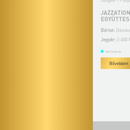
ÁBRAHÁM MÁRTA ÉS AZ
JAZZATIO
ÁBRAHÁM CONSORT
EGYÜTTES
Bérlet:
Dómkerti Zenés Esték - Szeged
Bérlet:
Dómker
Jegyár:
3 400 Ft
Jegyár:
3 400 
Nyári program
Nyári program
Bővebben
Bővebben