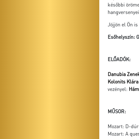
későbbi örömei
hangversenyei 
Jöjjön el Ön i
Esőhelyszín: 
ELŐADÓK:
Danubia Zene
Kolonits Klára
vezényel:
Hámo
MŰSOR:
Mozart: D-dúr 
Mozart: A ques