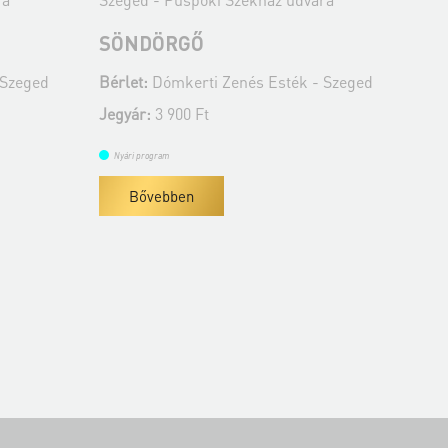
SÖNDÖRGŐ
BU
C
 Szeged
Bérlet:
Dómkerti Zenés Esték - Szeged
Bér
Jegyár:
3 900 Ft
Jeg
Nyári program
Ny
Bővebben