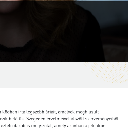
ín ködben írta legszebb áriáit, amelyek meghiúsult
rzik belőlük. Szegeden érzelmeivel átszőtt szerzeményeiből
ékeztető darab is megszólal, amely azonban a jelenkor