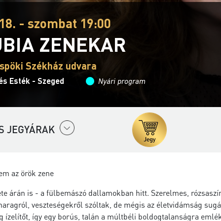
18. - szombat 19:00
BIA ZENEKAR
spöki Székház udvara
és Esték - Szeged
Nyári program
S JEGYÁRAK
lem az örök zene
ete árán is - a fülbemászó dallamokban hitt. Szerelmes, rózsasz
aragról, veszteségekről szóltak, de mégis az életvidámság sugá
 ízelítőt, így egy borús, talán a múltbéli boldogtalanságra eml