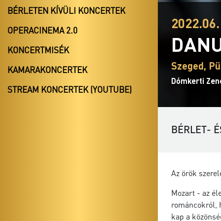
BÉRLETEN KÍVÜLI KONCERTEK
2022.06.
OPERACINEMA 2.0
DANU
KONCERTMISÉK
Szeged, Pü
KAMARAKONCERTEK
Dómkerti Zen
STREAM KONCERTEK (YOUTUBE)
BÉRLET- É
Az örök szere
Mozart - az él
románcokról, h
kap a közönség