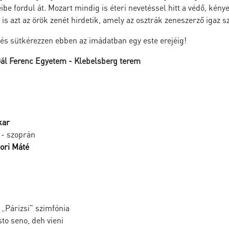
be fordul át. Mozart mindig is éteri nevetéssel hitt a védő, ké
is azt az örök zenét hirdetik, amely az osztrák zeneszerző igaz s
s és sütkérezzen ebben az imádatban egy este erejéig!
Gál Ferenc Egyetem - Klebelsberg terem
kar
- szoprán
ri Máté
„Párizsi” szimfónia
to seno, deh vieni