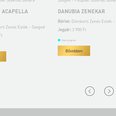
N ACAPELLA
DANUBIA ZENEKAR
Bérlet:
Dómkerti Zenés Esték -
ti Zenés Esték - Szeged
Jegyár:
3 900 Ft
Ft
Nyári program
Bővebben