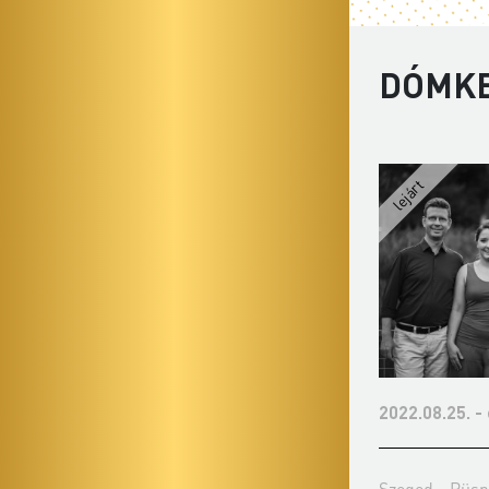
DÓMKE
2022.07.20. - szerda 18:00
2022.08.25. -
Szeged - Püspöki Székház udvara
Szeged - Püsp