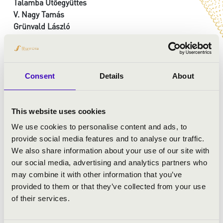
Talamba Ütőegyüttes
V. Nagy Tamás
Grünvald László
Szitha Miklós
Zombor Levente
Consent
Details
About
MŰSOR:
Vivaldi: A négy évszak - Tavasz, 1. tétel
This website uses cookies
Grünvald László - Talamba: Brazil ritmustanulmány
We use cookies to personalise content and ads, to
Vivaldi: A négy évszak - Nyár, 3. tétel
provide social media features and to analyse our traffic.
Szitha Miklós - Talamba: Ibéria
We also share information about your use of our site with
Vivaldi: A négy évszak - Ősz, 2. tétel
our social media, advertising and analytics partners who
Szitha Miklós - Talamba: Magyar képek
may combine it with other information that you’ve
Vivaldi: A négy évszak - Tél, 1. tétel
provided to them or that they’ve collected from your use
Szitha Miklós -Talamba: 2 gitár
of their services.