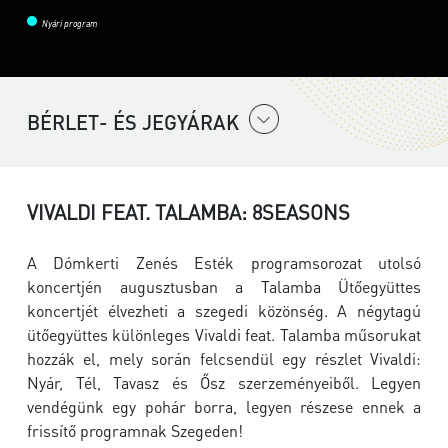
Nyári program
BÉRLET- ÉS JEGYÁRAK
VIVALDI FEAT. TALAMBA: 8SEASONS
A Dómkerti Zenés Esték programsorozat utolsó
koncertjén augusztusban a Talamba Ütőegyüttes
koncertjét élvezheti a szegedi közönség. A négytagú
ütőegyüttes különleges Vivaldi feat. Talamba műsorukat
hozzák el, mely során felcsendül egy részlet Vivaldi:
Nyár, Tél, Tavasz és Ősz szerzeményeiből. Legyen
vendégünk egy pohár borra, legyen részese ennek a
frissítő programnak Szegeden!