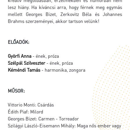
kreatív megoldásban, érzelmekben és humorban nem
lesz hiány. Ha kíváncsi arra, hogy férnek meg egymás
mellett Georges Bizet, Zerkovitz Béla és Johannes
Brahms szerzeményei, akkor tartson velünk!
ELŐADÓK:
Györfi Anna
- ének, próza
Szélpál Szilveszter
- ének, próza
Kéméndi Tamás
- harmonika, zongora
MŰSOR:
Vittorio Monti: Csárdás
Édith Piaf: Milord
Georges Bizet: Carmen - Torreador
Szilágyi László-Eisemann Mihály: Maga nős ember vagy