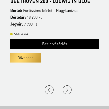
BEETHOVEN 200 - LUDWIG IN BLUE
N
Bérlet:
Fortissimo bérlet - Nagykanizsa
B
Bérletár:
18 900 Ft
J
Jegyár:
7 900 Ft
Felnőtt bérletek
Bérletvásárlás
Bővebben