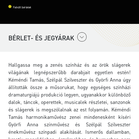
Felnőtt bérletek
BÉRLET- ÉS JEGYÁRAK
Hallgassa meg a zenés színház és az örök slágerek
világának legnépszerűbb darabjait egyetlen estén!
Kéméndi Tamás, Szélpál Szilveszter és Györfi Anna úgy
állították össze a műsorukat, hogy egységes színházi
dramaturgiájú produkció legyen, ugyanakkor különböző
dalok, táncok, operettek, musicalek részletei, sanzonok
és slágerek is megszólalnak az est folyamán. Kéméndi
Tamás harmonikaművész zenei mindenesként kíséri
Györfi Anna színművész és Szélpál Szilveszter
énekművész színpadi alakítását. Ismerős dallamban,