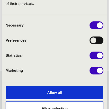
of their services.
Consent
Necessary
Selection
Preferences
Statistics
Marketing
FORTISSIMO BÉRLET -
Allow all
NAGYKANIZSA - TOVÁBBI
KONCERTEK
Allow selection