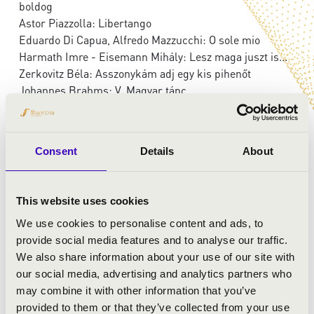
boldog
Astor Piazzolla: Libertango
Eduardo Di Capua, Alfredo Mazzucchi: O sole mio
Harmath Imre - Eisemann Mihály: Lesz maga juszt is...
Zerkovitz Béla: Asszonykám adj egy kis pihenőt
Johannes Brahms: V. Magyar tánc
Martos Ferenc-Huszka Jenő: Londonban hej...
Karády Katalin: Holnap, ki tudja látsz e még?
Harmath Imre - Márkus Alfréd: Meseautó
Consent
Details
About
Ifj. Jáhn Antal: Orosz fantázia
Zerkovitz Béla - Szilágyi János: Éjjel az Omnibusz
tetején
This website uses cookies
Kálmán Imre: Húzzad csak kivilágos…
We use cookies to personalise content and ads, to
Zerkovitz Béla: Mi muzsikus lelkek
provide social media features and to analyse our traffic.
We also share information about your use of our site with
our social media, advertising and analytics partners who
may combine it with other information that you’ve
provided to them or that they’ve collected from your use