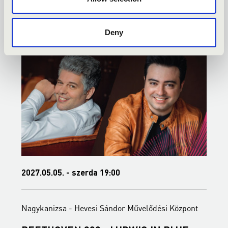
Deny
2027.05.05. - szerda 19:00
2
Nagykanizsa - Hevesi Sándor Művelődési Központ
N