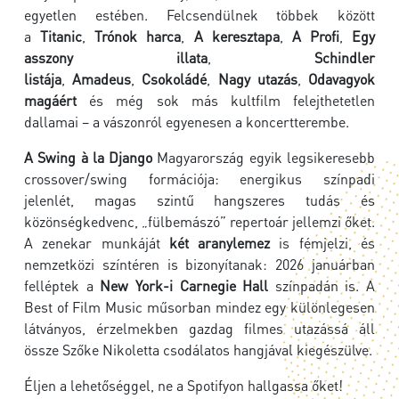
egyetlen estében. Felcsendülnek többek között
a
Titanic
,
Trónok harca
,
A keresztapa
,
A Profi
,
Egy
asszony illata
,
Schindler
listája
,
Amadeus
,
Csokoládé
,
Nagy utazás
,
Odavagyok
magáért
és még sok más kultfilm felejthetetlen
dallamai – a vászonról egyenesen a koncertterembe.
A Swing à la Django
Magyarország egyik legsikeresebb
crossover/swing formációja: energikus színpadi
jelenlét, magas szintű hangszeres tudás és
közönségkedvenc, „fülbemászó” repertoár jellemzi őket.
A zenekar munkáját
két aranylemez
is fémjelzi, és
nemzetközi színtéren is bizonyítanak: 2026 januárban
felléptek a
New York-i Carnegie Hall
színpadán is. A
Best of Film Music műsorban mindez egy különlegesen
látványos, érzelmekben gazdag filmes utazássá áll
össze Szőke Nikoletta csodálatos hangjával kiegészülve.
Éljen a lehetőséggel, ne a Spotifyon hallgassa őket!