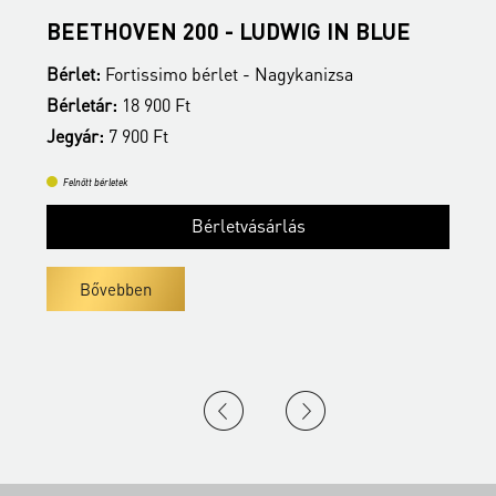
BEETHOVEN 200 - LUDWIG IN BLUE
N
Bérlet:
Fortissimo bérlet - Nagykanizsa
B
Bérletár:
18 900 Ft
J
Jegyár:
7 900 Ft
Felnőtt bérletek
Bérletvásárlás
Bővebben