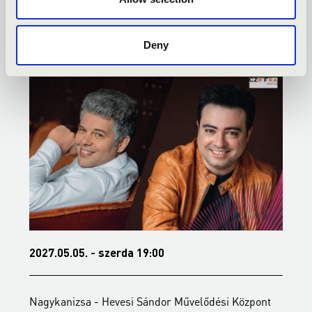
KONCERTEK
Deny
2027.05.05. - szerda 19:00
2
Nagykanizsa - Hevesi Sándor Művelődési Központ
N