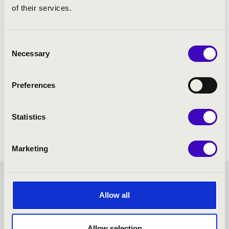
of their services.
Consent
Necessary
Selection
Preferences
Statistics
Marketing
FORTISSIMO BÉRLET -
Allow all
NAGYKANIZSA - TOVÁBBI
Allow selection