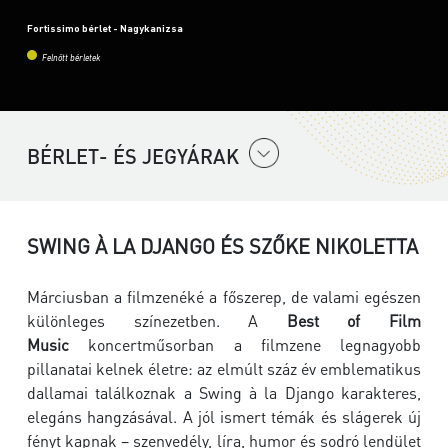
Fortissimo bérlet - Nagykanizsa
Felnőtt bérletek
BÉRLET- ÉS JEGYÁRAK
SWING À LA DJANGO ÉS SZŐKE NIKOLETTA
Márciusban a filmzenéké a főszerep, de valami egészen
különleges színezetben. A
Best of Film
Music
koncertműsorban a filmzene legnagyobb
pillanatai kelnek életre: az elmúlt száz év emblematikus
dallamai találkoznak a Swing à la Django karakteres,
elegáns hangzásával. A jól ismert témák és slágerek új
fényt kapnak – szenvedély, líra, humor és sodró lendület