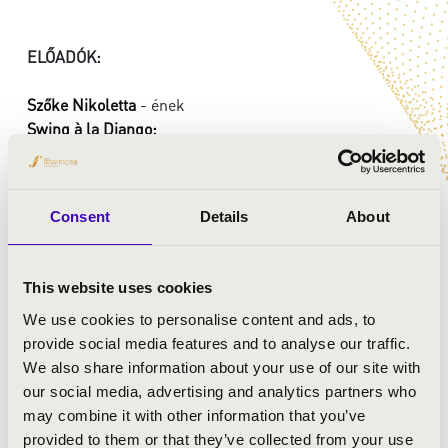
ELŐADÓK:
Szőke Nikoletta
- ének
Swing à la Django:
Lombos Pál
- nagybőgő, zenekarvezető
Dani János
- szólógitár, hegedű
Seres Vilmos
- klarinét, tárogató
Consent
Details
About
Dani Norbert
- ritmusgitár, nagybőgő
Gallyas-Lakatos Róbert
- zongora
Weisz Nándor
- ütőhangszerek
This website uses cookies
Baranyi Zoltán
- szólóhegedű
We use cookies to personalise content and ads, to
provide social media features and to analyse our traffic.
We also share information about your use of our site with
our social media, advertising and analytics partners who
may combine it with other information that you’ve
provided to them or that they’ve collected from your use