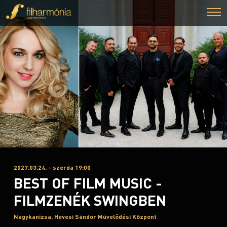
2027.03.24. - szerda 19:00
BEST OF FILM MUSIC -
FILMZENÉK SWINGBEN
Nagykanizsa, Hevesi Sándor Művelődési Központ