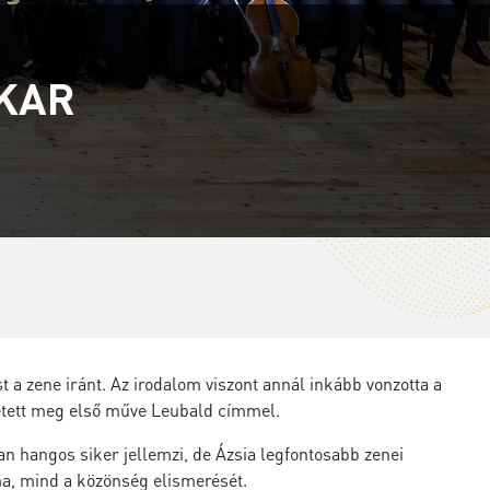
EKAR
a zene iránt. Az irodalom viszont annál inkább vonzotta a
letett meg első műve Leubald címmel.
n hangos siker jellemzi, de Ázsia legfontosabb zenei
ma, mind a közönség elismerését.