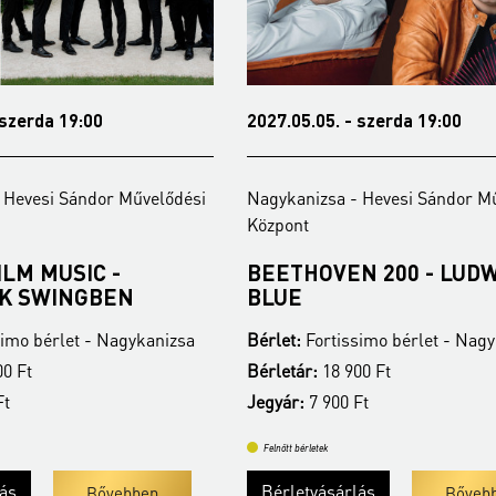
 szerda 19:00
2027.05.05. - szerda 19:00
 Hevesi Sándor Művelődési
Nagykanizsa - Hevesi Sándor M
Központ
ILM MUSIC -
BEETHOVEN 200 - LUDW
K SWINGBEN
BLUE
imo bérlet - Nagykanizsa
Bérlet:
Fortissimo bérlet - Nag
0 Ft
Bérletár:
18 900 Ft
Ft
Jegyár:
7 900 Ft
Felnőtt bérletek
lás
Bérletvásárlás
Bővebben
Bőveb