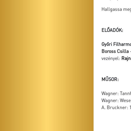
Hallgassa meg
ELŐADÓK:
Győri Filharm
Boross Csilla
vezényel:
Rajn
MŰSOR:
Wagner: Tannh
Wagner: Wese
A. Bruckner: 1