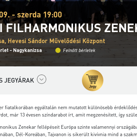
09. - szerda 19:00
I FILHARMONIKUS ZEN
a, Hevesi Sándor Művelődési Központ
rlet - Nagykanizsa
Felnőtt bérletek
S JEGYÁRAK
 fiatalkorában egyáltalán nem mutatott különösebb érdeklődést 
dot, már 13 évesen színdarabot írt, amit megzenésített, így szü
monikus Zenekar fellépéseit Európa szinte valamennyi országába
ínában, Dél-Koreában, Tajvanon is sikerült kivívnia mind a szak