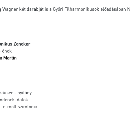
 Wagner két darabját is a Győri Filharmonikusok előadásában 
onikus Zenekar
- ének
a Martin
äuser - nyitány
ndonck-dalok
. c-moll szimfónia