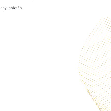
Nagykanizsán.