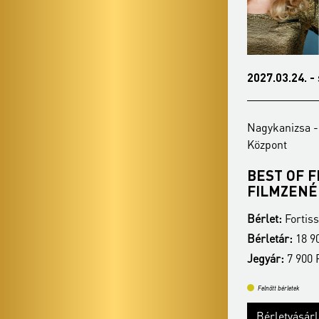
2027.02.15. - hétfő 19:00
2027.03.24. -
Nagykanizsa - Hevesi Sándor Művelődési
Nagykanizsa -
Központ
Központ
MI MUZSIKUS LELKEK...
BEST OF F
FILMZENÉ
Bérlet:
Fortissimo bérlet - Nagykanizsa
Bérlet:
Fortiss
Bérletár:
18 900 Ft
Bérletár:
18 90
Jegyár:
7 900 Ft
Jegyár:
7 900 
Felnőtt bérletek
Felnőtt bérletek
Bérletvásárlás
Bővebben
Bérletvásár