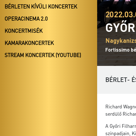
BÉRLETEN KÍVÜLI KONCERTEK
2022.03.
OPERACINEMA 2.0
GYŐR
KONCERTMISÉK
Nagykanizs
KAMARAKONCERTEK
Fortissimo bé
STREAM KONCERTEK (YOUTUBE)
BÉRLET- É
Richard Wagner
serdülő Richar
A Győri Filhar
színpadjain, K