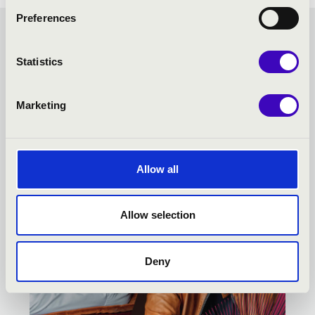
Preferences
FORTISSIMO BÉRLET -
Statistics
NAGYKANIZSA - TOVÁBBI
Marketing
KONCERTEK
Allow all
Allow selection
Deny