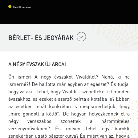
Felnőtt bérletek
BÉRLET- ÉS JEGYÁRAK
A NÉGY ÉVSZAK ÚJ ARCAI
Ön ismeri A négy évszakot Vivalditól? Naná, ki ne
ismerné?! De hallotta már egyben az egészet? És tudja,
hogy valaki – lehet, hogy Vivaldi – szonetteket írt minden
évszakhoz, és ezeket a szerző beírta a kottába is? Ebben
az esetben tehát konkrétan is megismerhetjük, hogy
„mire gondolt a költő”. De hogyan helyezkednek el a
négy versszakos szonettek a háromtételes
versenyművekben? És milyen lehet egy barokk
zenekarban ugató pásztorkutya? És miért van az, hogy a