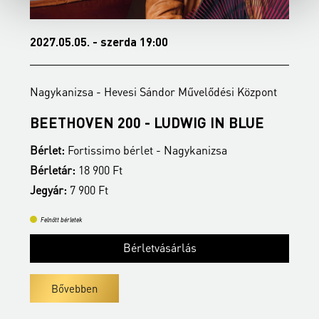
2027.05.05. - szerda 19:00
2
Nagykanizsa - Hevesi Sándor Művelődési Központ
N
BEETHOVEN 200 - LUDWIG IN BLUE
N
Bérlet:
Fortissimo bérlet - Nagykanizsa
B
Bérletár:
18 900 Ft
J
Jegyár:
7 900 Ft
Felnőtt bérletek
Bérletvásárlás
Bővebben