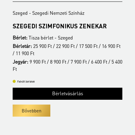
Szeged - Szegedi Nemzeti Színház
S
SZEGEDI SZIMFONIKUS ZENEKAR
A
Bérlet:
Tisza bérlet - Szeged
B
t
Bérletár:
25 900 Ft / 22 900 Ft / 17 500 Ft / 16 900 Ft
B
/ 11 900 Ft
/
00
Jegyár:
9 900 Ft / 8 900 Ft / 7 900 Ft / 6 400 Ft / 5 400
J
Ft
F
Felnőtt bérletek
Bérletvásárlás
Bővebben