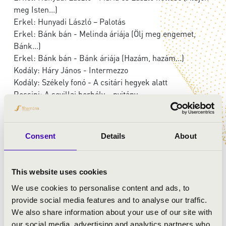
meg Isten...)
Erkel: Hunyadi László – Palotás
Erkel: Bánk bán - Melinda áriája (Ölj meg engemet,
Bánk...)
Erkel: Bánk bán - Bánk áriája (Hazám, hazám...)
Kodály: Háry János - Intermezzo
Kodály: Székely fonó - A csitári hegyek alatt
Rossini: A sevillai borbély – nyitány
Donizetti: Szerelmi bájital - Nemorino románca (Una
furtiva lagrima...)
Donizetti: Don Pasquale - Norina cavatinája (Quel
Consent
Details
About
guardo il cavaliere..., So anch'io la virtù magica...)
Donizetti: Az ezred lánya - Tonio áriája (Ah mes amis,
quel jour de fête...)
This website uses cookies
Verdi: La Traviata - az I. felvonás előjátéka
We use cookies to personalise content and ads, to
Verdi: Rigoletto - Gilda áriája (Caro nome...)
provide social media features and to analyse our traffic.
Verdi: Rigoletto - a Herceg áriája (La donna è mobile...)
We also share information about your use of our site with
Verdi: La traviata - Violetta áriája (Addio del passato...)
our social media, advertising and analytics partners who