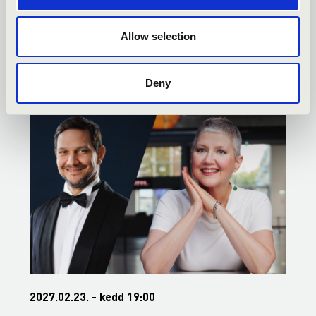
TISZA BÉRLET - SZEGED -
Allow selection
TOVÁBBI KONCERTEK
Deny
2027.02.23. - kedd 19:00
2