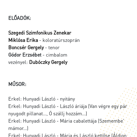
ELŐADÓK:
Szegedi Szimfonikus Zenekar
Miklósa Erika
- koloratúrszoprán
Boncsér Gergely
- tenor
Gódor Erzsébet
- cimbalom
vezényel:
Dubóczky Gergely
MŰSOR:
Erkel: Hunyadi László - nyitány
Erkel: Hunyadi László - László áriája (Van végre egy pár
nyugodt pillanat..., Ó szállj hozzám...)
Erkel: Hunyadi László - Mária cabalettája (Szemembe'
mámor...)
Erkel: Hunyadi László - Mária és László kettőse (Áldjon