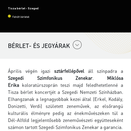
Tisza bérlet - Szeged
Felnőtt bérletek
BÉRLET- ÉS JEGYÁRAK
Április végén igazi
sztárfellépővel
áll színpadra a
Szegedi Szimfonikus Zenekar
.
Miklósa
Erika
koloratúrszoprán teszi majd feledhetetlenné a
Tisza bérlet koncertjét a Szegedi Nemzeti Színházban.
Elhangzanak a legnagyobbak kezei által (Erkel, Kodály,
Donizetti, Verdi) született zeneművek, az elsőrangú
kulturális élményre pedig az énekművészeken túl a
Dél-Alföld legjelentősebb zeneművészeti együtteseként
számon tartott Szegedi Szimfonikus Zenekar a garancia.