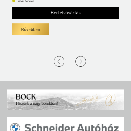
Felnőtt bérletek
Bérletvásárlás
Bővebben