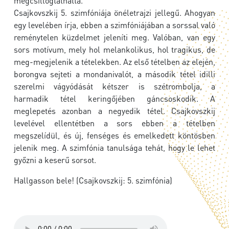
megcsillogtathatta.
Csajkovszkij 5. szimfóniája önéletrajzi jellegű. Ahogyan
egy levelében írja, ebben a szimfóniájában a sorssal való
reménytelen küzdelmet jeleníti meg. Valóban, van egy
sors motívum, mely hol melankolikus, hol tragikus, de
meg-megjelenik a tételekben. Az első tételben az elején,
borongva sejteti a mondanivalót, a második tétel idilli
szerelmi vágyódását kétszer is szétrombolja, a
harmadik tétel keringőjében gáncsoskodik. A
meglepetés azonban a negyedik tétel. Csajkovszkij
levelével ellentétben a sors ebben a tételben
megszelídül, és új, fenséges és emelkedett köntösben
jelenik meg. A szimfónia tanulsága tehát, hogy le lehet
győzni a keserű sorsot.
Hallgasson bele! (Csajkovszkij: 5. szimfónia)