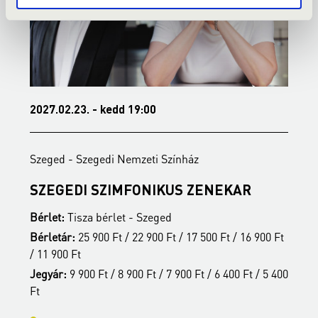
2027.02.23. - kedd 19:00
2
Szeged - Szegedi Nemzeti Színház
S
SZEGEDI SZIMFONIKUS ZENEKAR
A
Bérlet:
Tisza bérlet - Szeged
B
t
Bérletár:
25 900 Ft / 22 900 Ft / 17 500 Ft / 16 900 Ft
B
/ 11 900 Ft
/
00
Jegyár:
9 900 Ft / 8 900 Ft / 7 900 Ft / 6 400 Ft / 5 400
J
Ft
F