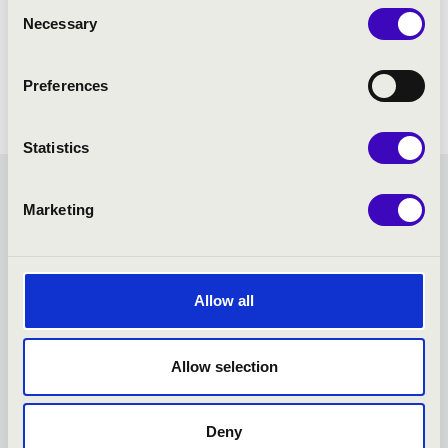
Consent
Necessary
Selection
Preferences
Statistics
TISZA BÉRLET - SZEGED -
Marketing
TOVÁBBI KONCERTEK
Allow all
Allow selection
Deny