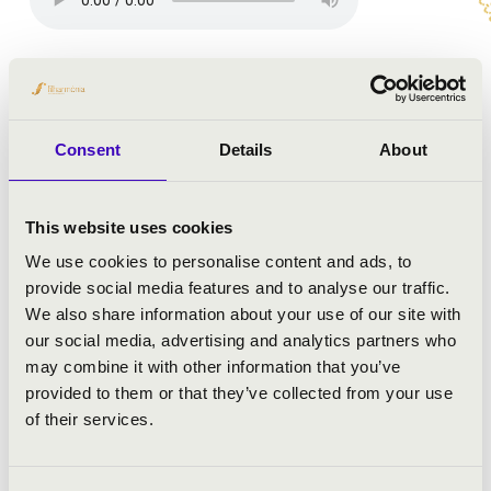
ELŐADÓK:
Consent
Details
About
Concerto Budapest
Berecz Mihály
- zongora
vezényel:
Keller András
This website uses cookies
We use cookies to personalise content and ads, to
MŰSOR:
provide social media features and to analyse our traffic.
We also share information about your use of our site with
Beethoven: c-moll zongoraverseny
our social media, advertising and analytics partners who
Csajkovszkij: 5. e-moll szimfónia
may combine it with other information that you’ve
provided to them or that they’ve collected from your use
of their services.