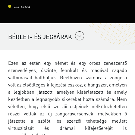
Felnőtt bérletek
BÉRLET- ÉS JEGYÁRAK
Ezen az estén egy német és egy orosz zeneszerző
szenvedélyes, őszinte, fennkölt és magával ragadó
vallomásait hallhatjuk. Beethoven számára a zongora
volt az elsődleges kifejezési eszköz, a hangszer, amelyen
a legjobban játszott, amelyen kísérletezett és amely
kezdetben a legnagyobb sikereket hozta számára. Nem
véletlen, hogy első szerzői estjeinek nélkülözhetetlen
részei voltak az új zongoraversenyek, melyekben ő
játszotta a szólót, és szerzői tehetsége mellett
virtuozitását és drámai kifejezőerejét is