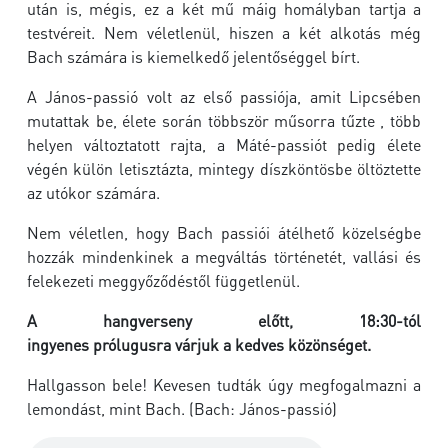
után is, mégis, ez a két mű máig homályban tartja a
testvéreit. Nem véletlenül, hiszen a két alkotás még
Bach számára is kiemelkedő jelentőséggel bírt.
A János-passió volt az első passiója, amit Lipcsében
mutattak be, élete során többször műsorra tűzte , több
helyen változtatott rajta, a Máté-passiót pedig élete
végén külön letisztázta, mintegy díszköntösbe öltöztette
az utókor számára.
Nem véletlen, hogy Bach passiói átélhető közelségbe
hozzák mindenkinek a megváltás történetét, vallási és
felekezeti meggyőződéstől függetlenül.
A hangverseny előtt, 18:30-tól
ingyenes prólugusra várjuk a kedves közönséget.
Hallgasson bele! Kevesen tudták úgy megfogalmazni a
lemondást, mint Bach. (Bach: János-passió)