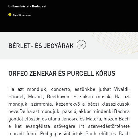
Unikum bérlet - Budapest
Felnőtt bérletek
BÉRLET- ÉS JEGYÁRAK
ORFEO ZENEKAR ÉS PURCELL KÓRUS
Ha azt mondjuk, concerto, eszünkbe juthat Vivaldi,
Händel, Mozart, Beethoven és sokan mások. Ha azt
mondjuk, szimfónia, kézenfekvő a bécsi klasszikusok
neve.De ha azt mondjuk, passió, akkor mindenki Bachra
gondol először, és utána Jánosra és Mátéra, hiszen Bach
e két evangélista szövegére írt szenvedéstörténete
maradt fenn. Pedig passiót írtak Bach előtt és Bach