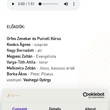
ELŐADÓK:
Orfeo Zenekar és Purcell Kórus
Kovács Ágnes
- szoprán
Nagy Bernadett
- alt
Megyesi Zoltán
- Evangélista
Varga-Tóth Attila
- tenor
Melkovics Zoltán
- Jézus, basszus áriák
Borka Ákos
- Péter, Pilatus
vezényel:
Vashegyi György
MŰSOR:
Bach: János-passió
Consent
Details
About