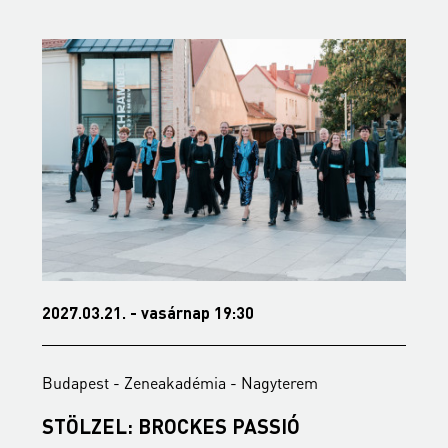
2027.03.21. - vasárnap 19:30
2
Budapest - Zeneakadémia - Nagyterem
B
STÖLZEL: BROCKES PASSIÓ
A