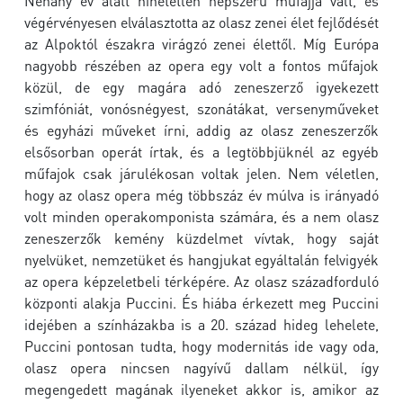
Néhány év alatt hihetetlen népszerű műfajjá vált, és
végérvényesen elválasztotta az olasz zenei élet fejlődését
az Alpoktól északra virágzó zenei élettől. Míg Európa
nagyobb részében az opera egy volt a fontos műfajok
közül, de egy magára adó zeneszerző igyekezett
szimfóniát, vonósnégyest, szonátákat, versenyműveket
és egyházi műveket írni, addig az olasz zeneszerzők
elsősorban operát írtak, és a legtöbbjüknél az egyéb
műfajok csak járulékosan voltak jelen. Nem véletlen,
hogy az olasz opera még többszáz év múlva is irányadó
volt minden operakomponista számára, és a nem olasz
zeneszerzők kemény küzdelmet vívtak, hogy saját
nyelvüket, nemzetüket és hangjukat egyáltalán felvigyék
az opera képzeletbeli térképére. Az olasz századforduló
központi alakja Puccini. És hiába érkezett meg Puccini
idejében a színházakba is a 20. század hideg lehelete,
Puccini pontosan tudta, hogy modernitás ide vagy oda,
olasz opera nincsen nagyívű dallam nélkül, így
megengedett magának ilyeneket akkor is, amikor az