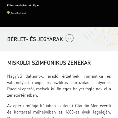
Filharmónia bérlet - Eger
Felnőtt bérletek
BÉRLET- ÉS JEGYÁRAK
MISKOLCI SZIMFONIKUS ZENEKAR
Nagyívű dallamok, áradó érzelmek, romantika és
valamelyest mégis realisztikus ábrázolás – ilyenek
Puccini operái, melyek különleges helyet foglalnak el a
zenetörténetben.
Az opera műfaja Itáliában született Claudio Monteverdi
és kortársai műhelyében az 1600-as évek legelején.