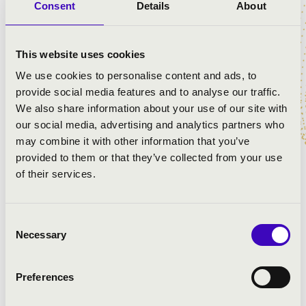
Consent
Details
About
MŰSOR:
This website uses cookies
We use cookies to personalise content and ads, to
A fecske:
provide social media features and to analyse our traffic.
- Parigi! È la città dei desideri
We also share information about your use of our site with
- Chi il bel sogno di Doretta
our social media, advertising and analytics partners who
- Ma come puoi lasciarmi
may combine it with other information that you’ve
Capriccio Sinfonico - részlet
provided to them or that they’ve collected from your use
Bohémélet:
of their services.
- Che gelida manina
- Si, mi chiamano Mimi
- O soave fanciulla
Consent
- Quando m'en vo
Necessary
Selection
Preludio Sinfonico
Pillangókisasszony: Vogliatemi bene
Manon Lescaut:
Preferences
- Tu, Tu amore? Tu?