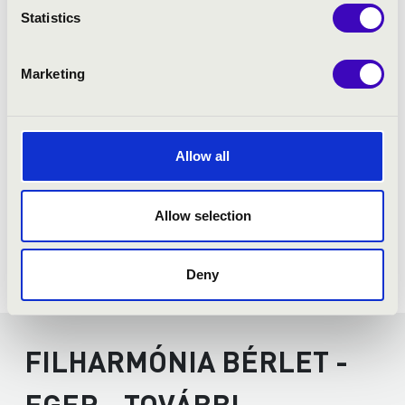
- Intermezzo
Statistics
- Sola, perduta, abbandonata
Gianni Schicchi: Oh mio Babbino
Tosca: E lucevan le stelle
Marketing
Allow all
Allow selection
Deny
FILHARMÓNIA BÉRLET -
EGER - TOVÁBBI