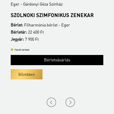
Eger - Gárdonyi Géza Színház
E
SZOLNOKI SZIMFONIKUS ZENEKAR
M
Bérlet:
Filharmónia bérlet - Eger
B
Bérletár:
22 400 Ft
B
Jegyár:
7 900 Ft
J
Felnőtt bérletek
Bérletvásárlás
Bővebben