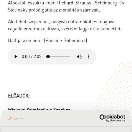
Alpoktól északra már Richard Strauss, Schönberg és
Stavinsky próbálgatta az atonalitás szárnyait.
Aki tehát szép zenét, nagyívű dallamokat és magával
ragadó érzelmeket kíván, szeretni fogja ezt a koncertet.
Hallgasson bele! (Puccini: Bohémélet)
ELŐADÓK:
Miskolci Szimfonikus Zenekar
Kriszta Kinga
- szoprán
Pataki Adorján
- tenor
vezényel:
Cser Ádám