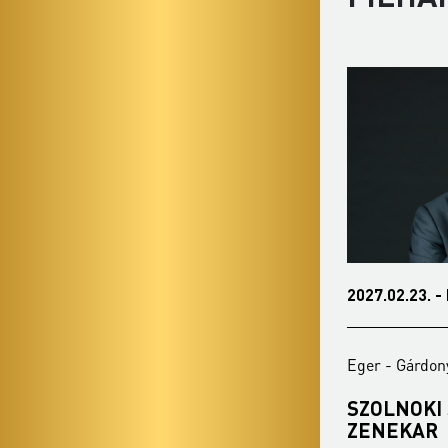
2026.12.01. - kedd 19:00
2027.02.23. -
Eger - Gárdonyi Géza Színház
Eger - Gárdon
BUDAPEST JAZZ ORCHESTRA
SZOLNOKI
ZENEKAR
Bérlet:
Filharmónia bérlet - Eger