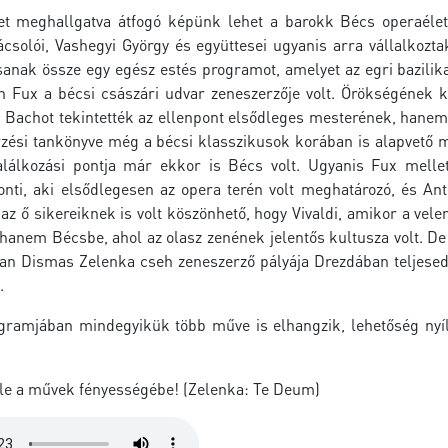
et meghallgatva átfogó képünk lehet a barokk Bécs operaéleté
ácsolói, Vashegyi György és együttesei ugyanis arra vállalkozt
tsanak össze egy egész estés programot, amelyet az egri bazili
 Fux a bécsi császári udvar zeneszerzője volt. Örökségének k
Bachot tekintették az ellenpont elsődleges mesterének, hanem
zési tankönyve még a bécsi klasszikusok korában is alapvető mű
lálkozási pontja már ekkor is Bécs volt. Ugyanis Fux mellett
nti, aki elsődlegesen az opera terén volt meghatározó, és Ant
az ő sikereiknek is volt köszönhető, hogy Vivaldi, amikor a vel
 hanem Bécsbe, ahol az olasz zenének jelentős kultusza volt. D
 Jan Dismas Zelenka cseh zeneszerző pályája Drezdában teljesed
.
gramjában mindegyikük több műve is elhangzik, lehetőség nyíli
le a művek fényességébe! (Zelenka: Te Deum)