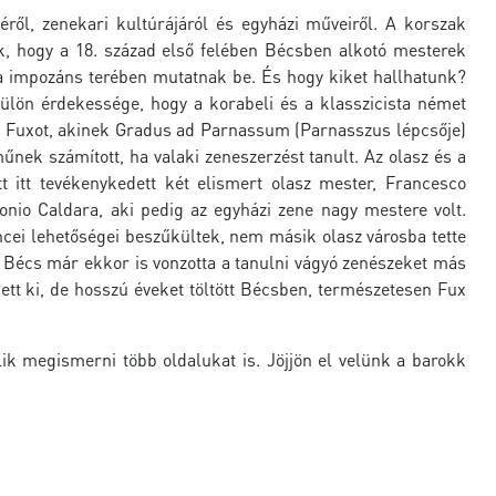
ről, zenekari kultúrájáról és egyházi műveiről. A korszak
ak, hogy a 18. század első felében Bécsben alkotó mesterek
ka impozáns terében mutatnak be. És hogy kiket hallhatunk?
ülön érdekessége, hogy a korabeli és a klasszicista német
 Fuxot, akinek Gradus ad Parnassum (Parnasszus lépcsője)
nek számított, ha valaki zeneszerzést tanult. Az olasz és a
 itt tevékenykedett két elismert olasz mester, Francesco
onio Caldara, aki pedig az egyházi zene nagy mestere volt.
encei lehetőségei beszűkültek, nem másik olasz városba tette
e Bécs már ekkor is vonzotta a tanulni vágyó zenészeket más
ett ki, de hosszú éveket töltött Bécsben, természetesen Fux
k megismerni több oldalukat is. Jöjjön el velünk a barokk