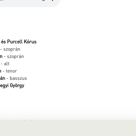
 és Purcell Kórus
- szoprán
in
- szoprán
- alt
n
- tenor
tán
- basszus
egyi György
d'Aurora – Sinfonia
 K.271