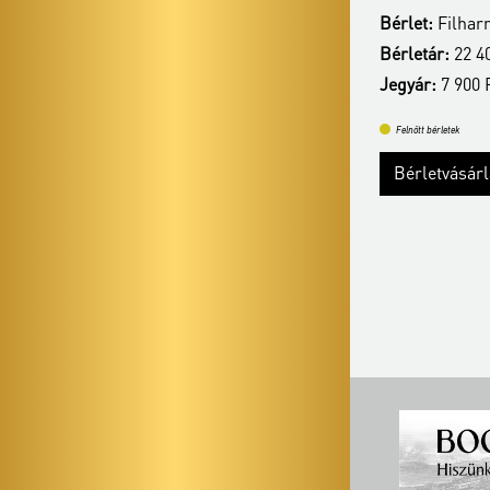
Bérlet:
Filharm
Bérletár:
22 400 Ft
Bérletár:
22 40
Jegyár:
7 900 Ft
Jegyár:
7 900 
Felnőtt bérletek
Felnőtt bérletek
Bérletvásárlás
Bővebben
Bérletvásár