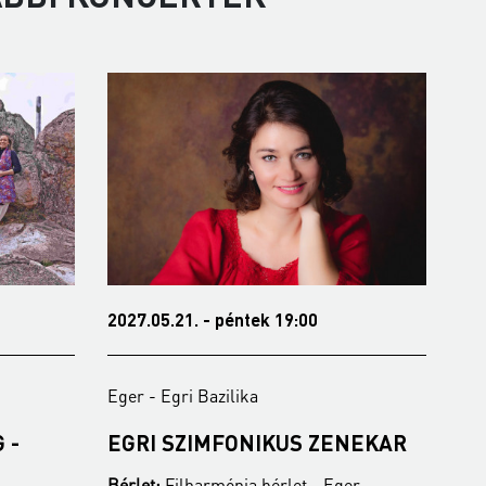
2027.05.21. - péntek 19:00
202
Eger - Egri Bazilika
Ege
 -
EGRI SZIMFONIKUS ZENEKAR
NE
Z
Bérlet:
Filharmónia bérlet - Eger