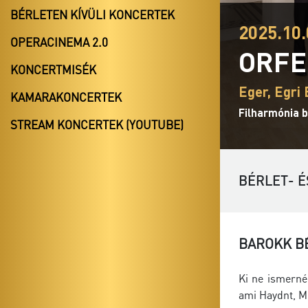
BÉRLETEN KÍVÜLI KONCERTEK
2025.10.
OPERACINEMA 2.0
ORFE
KONCERTMISÉK
Eger, Egri 
KAMARAKONCERTEK
Filharmónia b
STREAM KONCERTEK (YOUTUBE)
BÉRLET- É
BAROKK B
Ki ne ismerné
ami Haydnt, M