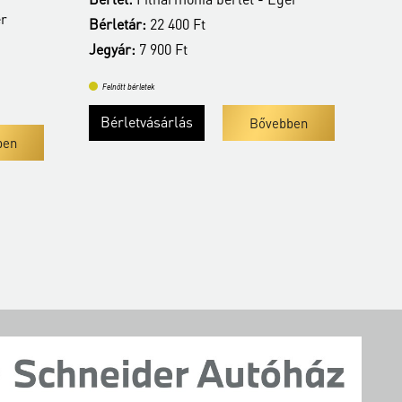
er
Bér
Bérletár:
22 400 Ft
Jeg
Jegyár:
7 900 Ft
Fe
Felnőtt bérletek
Bérletvásárlás
Bővebben
ben