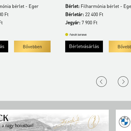
ónia bérlet - Eger
Bérlet:
Filharmónia bérlet - Eg
0 Ft
Bérletár:
22 400 Ft
Ft
Jegyár:
7 900 Ft
Felnőtt bérletek
lás
Bérletvásárlás
Bővebben
Bőveb