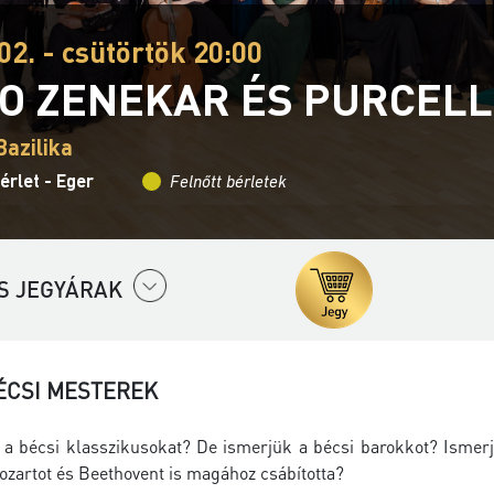
02. - csütörtök 20:00
O ZENEKAR ÉS PURCELL
Bazilika
érlet - Eger
Felnőtt bérletek
S JEGYÁRAK
ÉCSI MESTEREK
 a bécsi klasszikusokat? De ismerjük a bécsi barokkot? Ismerjü
ozartot és Beethovent is magához csábította?