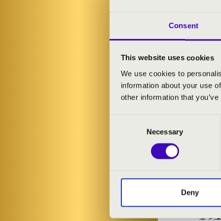
Conti: Naaman
Zelenka: Simp
Fux: Pulcheria
Consent
Caldara: Te 
Caldara: Cruci
This website uses cookies
Zelenka: Te 
We use cookies to personalis
information about your use of
other information that you’ve
Consent
Necessary
Selection
Deny