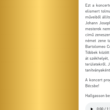
Ezt a koncert
elismert tolm
műveiből állí
Johann Joseph
mesterek nem 
című zeneszer
német zene ta
Bartolomeo Co
Többek között 
át székhelyét,
területekről.
tanítványaként
A koncert pro
Bécsbe!
Hallgasson be