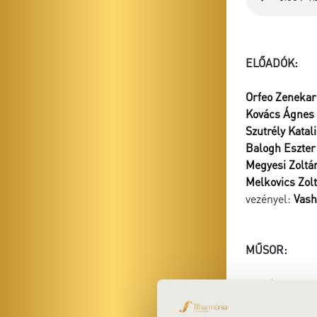
ELŐADÓK:
Orfeo Zenekar
Kovács Ágnes
Szutrély Katal
Balogh Eszter
Megyesi Zoltá
Melkovics Zol
vezényel:
Vash
MŰSOR:
Fux: Le nozze 
Fux: Te Deum,