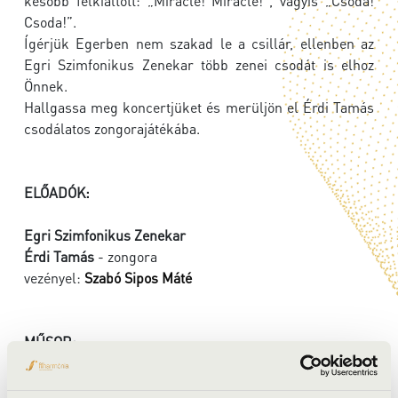
később felkiáltott: „Miracle! Miracle!”, vagyis „Csoda!
Csoda!”.
Ígérjük Egerben nem szakad le a csillár, ellenben az
Egri Szimfonikus Zenekar több zenei csodát is elhoz
Önnek.
Hallgassa meg koncertjüket és merüljön el Érdi Tamás
csodálatos zongorajátékába.
ELŐADÓK:
Egri Szimfonikus Zenekar
Érdi Tamás
- zongora
vezényel:
Szabó Sipos Máté
MŰSOR:
Haydn: A patikus - nyitány