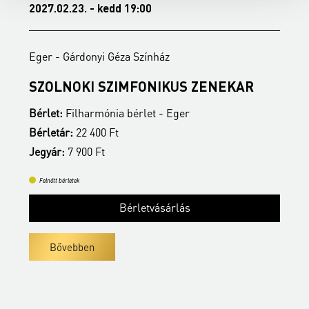
2027.02.23. - kedd 19:00
2
Eger - Gárdonyi Géza Színház
E
SZOLNOKI SZIMFONIKUS ZENEKAR
M
Bérlet:
Filharmónia bérlet - Eger
B
Bérletár:
22 400 Ft
B
Jegyár:
7 900 Ft
J
Felnőtt bérletek
Bérletvásárlás
Bővebben