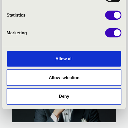
FILHARMÓNIA BÉRLET -
Statistics
EGER - TOVÁBBI
KONCERTEK
Marketing
Allow all
Allow selection
Deny