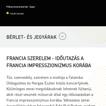
Filharmónia bérlet - Eger
Felnőtt bérletek
BÉRLET- ÉS JEGYÁRAK
FRANCIA SZERELEM - IDŐUTAZÁS A
FRANCIA IMPRESSZIONIZMUS KORÁBA
Tűz, szenvedély, szerelem a mottója a Talamba
Ütőegyüttes és Horgas Eszter közös koncertjének.
Különleges zenei megoldásoknak lehetnek fültanúi,
akik részt vesznek műsoruk által egy időutazásban a
francia impresszionizmus korába. Változatos zenei
összeállításukban felcsendül Edit Piaf Padam, padam