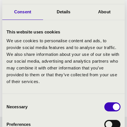
Debussy - Grünvald: Reverie
Debussy - Grünvald: Golliwog's Cakewalk
Consent
Details
About
Okecsuku története, 2. afrikai ritmustanulmány és a
tahiti ritmustanulmány
Bizet - Grünvald: Boheme chanson
This website uses cookies
Piazzolla - Grünvald: Libertango
We use cookies to personalise content and ads, to
provide social media features and to analyse our traffic.
We also share information about your use of our site with
our social media, advertising and analytics partners who
may combine it with other information that you’ve
provided to them or that they’ve collected from your use
of their services.
Consent
Necessary
Selection
Preferences