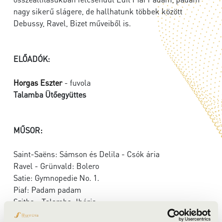
nagy sikerű slágere, de hallhatunk többek között
Debussy, Ravel, Bizet műveiből is.
ELŐADÓK:
Horgas Eszter
- fuvola
Talamba Ütőegyüttes
MŰSOR:
Saint-Saëns: Sámson és Delila - Csók ária
Ravel - Grünvald: Bolero
Satie: Gymnopedie No. 1.
Piaf: Padam padam
Szitha - Talamba: Ibéria
Tiersen - Szitha: Amelie csodálatos élete