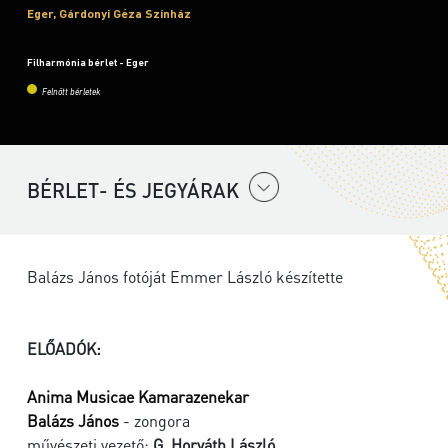
Eger, Gárdonyi Géza Színház
Filharmónia bérlet - Eger
Felnőtt bérletek
BÉRLET- ÉS JEGYÁRAK
Balázs János fotóját Emmer László készítette
ELŐADÓK:
Anima Musicae Kamarazenekar
Balázs János
- zongora
művészeti vezető:
G. Horváth László