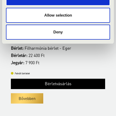
2027.02.23. - kedd 19:00
2
Allow selection
Eger - Gárdonyi Géza Színház
E
Deny
SZOLNOKI SZIMFONIKUS ZENEKAR
M
Bérlet:
Filharmónia bérlet - Eger
B
Bérletár:
22 400 Ft
B
Jegyár:
7 900 Ft
J
Felnőtt bérletek
Bérletvásárlás
Bővebben