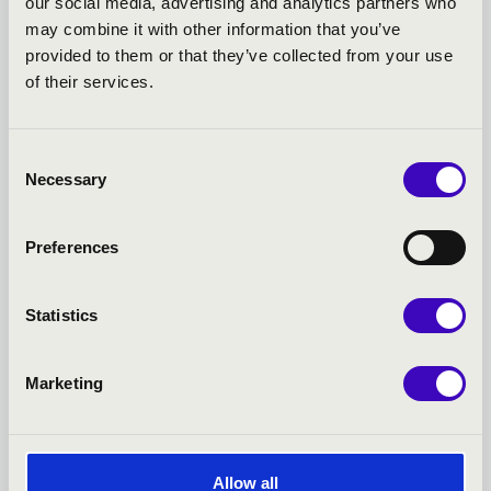
our social media, advertising and analytics partners who
may combine it with other information that you’ve
FILHARMÓNIA BÉRLET -
provided to them or that they’ve collected from your use
of their services.
EGER - TOVÁBBI
KONCERTEK
Consent
Necessary
Selection
Preferences
Statistics
Marketing
Allow all