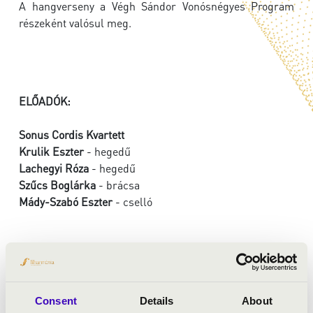
A hangverseny a Végh Sándor Vonósnégyes Program
részeként valósul meg.
ELŐADÓK:
Sonus Cordis Kvartett
Krulik Eszter
- hegedű
Lachegyi Róza
- hegedű
Szűcs Boglárka
- brácsa
Mády-Szabó Eszter
- cselló
MŰSOR:
Mozart: D-dúr divertimento, K. 136
Consent
Details
About
Lajtha: 3. „Erdélyi esték” vonóstrió