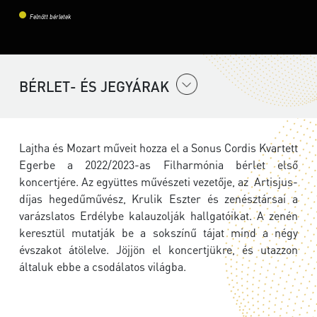
Felnőtt bérletek
BÉRLET- ÉS JEGYÁRAK
Lajtha és Mozart műveit hozza el a Sonus Cordis Kvartett
Egerbe a 2022/2023-as Filharmónia bérlet első
koncertjére. Az együttes művészeti vezetője, az Artisjus-
díjas hegedűművész, Krulik Eszter és zenésztársai a
varázslatos Erdélybe kalauzolják hallgatóikat. A zenén
keresztül mutatják be a sokszínű tájat mind a négy
évszakot átölelve. Jöjjön el koncertjükre, és utazzon
általuk ebbe a csodálatos világba.