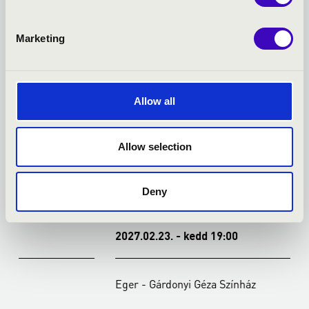
Marketing
Allow all
Allow selection
Deny
2027.02.23. - kedd 19:00
2
Eger - Gárdonyi Géza Színház
E