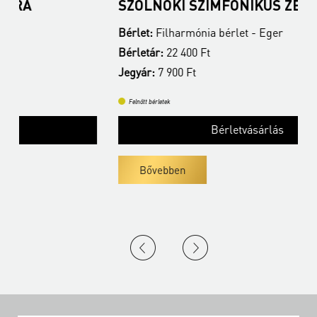
SZOLNOKI SZIMFONIKUS ZENEKAR
Bérlet:
Filharmónia bérlet - Eger
B
Bérletár:
22 400 Ft
B
Jegyár:
7 900 Ft
J
Felnőtt bérletek
Bérletvásárlás
Bővebben