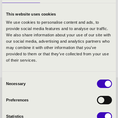
Lajtha: 10. „Erdélyi esték” vonósnégyes
This website uses cookies
We use cookies to personalise content and ads, to
provide social media features and to analyse our traffic.
We also share information about your use of our site with
our social media, advertising and analytics partners who
may combine it with other information that you’ve
provided to them or that they’ve collected from your use
of their services.
Consent
Necessary
Selection
FILHARMÓNIA BÉRLET -
Preferences
EGER - TOVÁBBI
KONCERTEK
Statistics