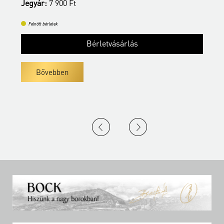
Jegyár:
7 900 Ft
J
Felnőtt bérletek
Bérletvásárlás
Bővebben