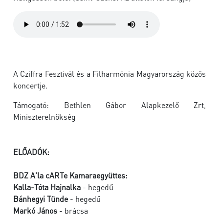
A Cziffra Fesztivál és a Filharmónia Magyarország közös
koncertje.
Támogató: Bethlen Gábor Alapkezelő Zrt,
Miniszterelnökség
ELŐADÓK:
BDZ A'la cARTe Kamaraegyüttes:
Kalla-Tóta Hajnalka
- hegedű
Bánhegyi Tünde
- hegedű
Markó János
- brácsa