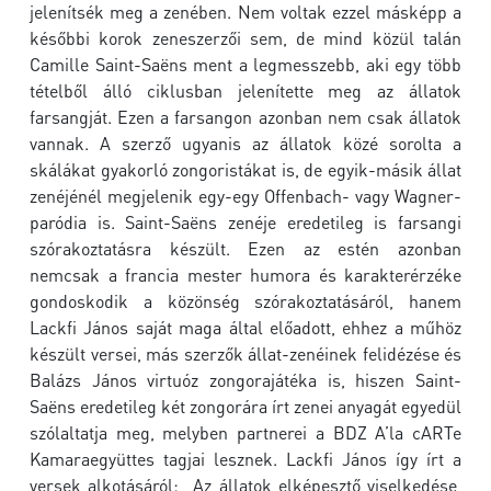
jelenítsék meg a zenében. Nem voltak ezzel másképp a
későbbi korok zeneszerzői sem, de mind közül talán
Camille Saint-Saëns ment a legmesszebb, aki egy több
tételből álló ciklusban jelenítette meg az állatok
farsangját. Ezen a farsangon azonban nem csak állatok
vannak. A szerző ugyanis az állatok közé sorolta a
skálákat gyakorló zongoristákat is, de egyik-másik állat
zenéjénél megjelenik egy-egy Offenbach- vagy Wagner-
paródia is. Saint-Saëns zenéje eredetileg is farsangi
szórakoztatásra készült. Ezen az estén azonban
nemcsak a francia mester humora és karakterérzéke
gondoskodik a közönség szórakoztatásáról, hanem
Lackfi János saját maga által előadott, ehhez a műhöz
készült versei, más szerzők állat-zenéinek felidézése és
Balázs János virtuóz zongorajátéka is, hiszen Saint-
Saëns eredetileg két zongorára írt zenei anyagát egyedül
szólaltatja meg, melyben partnerei a BDZ A’la cARTe
Kamaraegyüttes tagjai lesznek. Lackfi János így írt a
versek alkotásáról: „Az állatok elképesztő viselkedése,