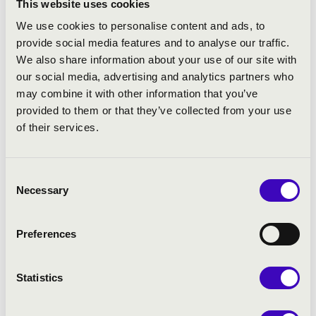
This website uses cookies
kakasok
We use cookies to personalise content and ads, to
Lackfi János: Tyúkok (vers)
provide social media features and to analyse our traffic.
Rameau - Balázs János: A tyúk
We also share information about your use of our site with
Lackfi János: Antilopok, zergék, egyebek... (vers)
our social media, advertising and analytics partners who
Saint-Säens: Az állatok farsangja - III. Vadszamarak,
may combine it with other information that you’ve
gyors állatok
provided to them or that they’ve collected from your use
Lackfi János: Teknőc
of their services.
Saint-Säens: Az állatok farsangja - IV. Teknősök
Lackfi János: Zirregő (vers)
Korszakov - Balázs János: A dongó
Consent
Lackfi János: Elefánt
Necessary
Selection
Saint-Säens: Az állatok farsangja - V. Az elefánt
Lackfi János: Billegő kiselefánt (vers)
Poulenc - Balázs János: Babar melódiája
Preferences
Lackfi János: Kenguru (vers)
Saint-Saëns: Az állatok farsangja - VI. Kenguruk
Statistics
Lackfi János: Akvárium (vers)
Saint-Saëns: Az állatok farsangja - VII. Akvárium
Lackfi János: A pisztráng