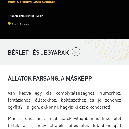
Eger, Gárdonyi Géza Színház
Filharmónia bérlet - Eger
Felnőtt bérletek
BÉRLET- ÉS JEGYÁRAK
ÁLLATOK FARSANGJA MÁSKÉPP
Van kedve egy kis komolytalansághoz, humorhoz,
fantáziához, állatokhoz, költészethez és jó zenéhez
együtt? Ha igen, akkor ne hagyja ki ezt a koncertet!
Már a reneszánsz madrigálok világában is kísérletet
tettek arra, hogy állatok jellegzetes tulajdonságait