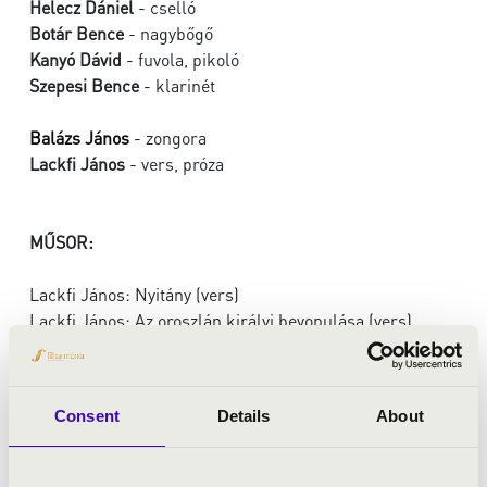
Helecz Dániel
- cselló
Botár Bence
- nagybőgő
Kanyó Dávid
- fuvola, pikoló
Szepesi Bence
- klarinét
Balázs János
- zongora
Lackfi János
- vers, próza
MŰSOR:
Lackfi János: Nyitány (vers)
Lackfi János: Az oroszlán királyi bevonulása (vers)
Saint-Säens: Az állatok farsangja - Nyitány és az
oroszlán királya indulója
Lackfi János: Csibék (vers)
Consent
Details
About
Muszorgszkij - Balázs János: Kiscsibék tánca
Lackfi János: Tyúkok és kakasok (vers)
Saint-Säens: Az állatok farsangja - II. Tyúkok és