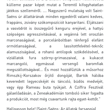
külleme pazar képet mutat a Teremtő kifogyhatatlan
játékos szelleméről. …. Nagyszerű mulatság volt Saint-
Saëns úr állattárának minden egyedéről valami kedves,
frappáns, zsivány szókompozíciót kanyarítani. Eljátszani
a vasvödröt is összegyűrő kenguru erejével, a hattyú
szépséges agresszivitásával, a vegánná lett oroszlán
marconaságával, a porcelánboltban ténfergő elefánt
ormótlanságával, a lassítottfelvétel-teknőc
alamusziságával, a rohanó antilopok szökdelésével, a
víziállatok fura szörny-grimaszaival, a kukacot
marcangoló, egymással versengő baromfiak
megszállottságával… És most hozzáfűztük a műsorhoz
Rimszkij-Korszakov őrjítő dongóját, Bartók hálóba
keveredett legyecskéjét és táncoló, büdös medvéjét,
vagy épp Rameau buta tyúkjait. A Cziffra Fesztivál
gálaelőadásán, a Zeneakadémián tomboló siker fogadta
a produkciót, most még csavartunk rajta egyet-kettőt."
Hallgasson bele! (Saint-Saëns: Az állatok farsangja)