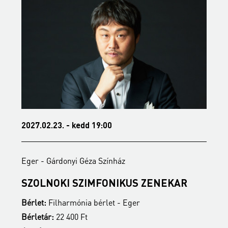
2027.02.23. - kedd 19:00
2
Eger - Gárdonyi Géza Színház
E
SZOLNOKI SZIMFONIKUS ZENEKAR
M
Bérlet:
Filharmónia bérlet - Eger
B
Bérletár:
22 400 Ft
B