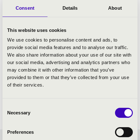
ELŐADÓK:
Consent
Details
About
Danubia Zenekar
vezényel:
Hámori Máté
This website uses cookies
We use cookies to personalise content and ads, to
provide social media features and to analyse our traffic.
We also share information about your use of our site with
our social media, advertising and analytics partners who
may combine it with other information that you’ve
provided to them or that they’ve collected from your use
of their services.
Consent
Necessary
Selection
Preferences