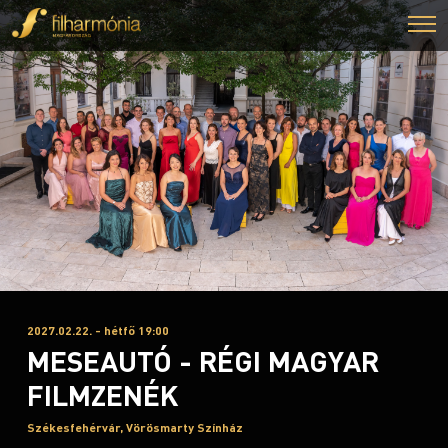
2027.02.22. - hétfő 19:00
MESEAUTÓ - RÉGI MAGYAR
FILMZENÉK
Székesfehérvár, Vörösmarty Színház