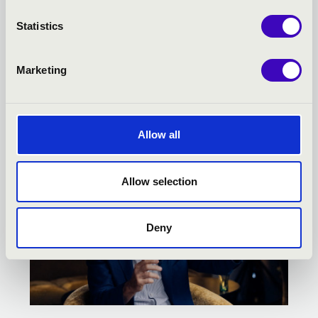
FILHARMÓNIA BÉRLET -
Statistics
SZÉKESFEHÉRVÁR -
Marketing
TOVÁBBI KONCERTEK
Allow all
Allow selection
Deny