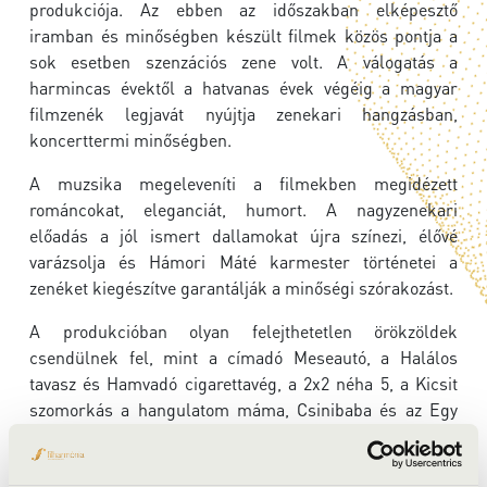
produkciója. Az ebben az időszakban elképesztő
iramban és minőségben készült filmek közös pontja a
sok esetben szenzációs zene volt. A válogatás a
harmincas évektől a hatvanas évek végéig a magyar
filmzenék legjavát nyújtja zenekari hangzásban,
koncerttermi minőségben.
A muzsika megeleveníti a filmekben megidézett
románcokat, eleganciát, humort. A nagyzenekari
előadás a jól ismert dallamokat újra színezi, élővé
varázsolja és Hámori Máté karmester történetei a
zenéket kiegészítve garantálják a minőségi szórakozást.
A produkcióban olyan felejthetetlen örökzöldek
csendülnek fel, mint a címadó Meseautó, a Halálos
tavasz és Hamvadó cigarettavég, a 2x2 néha 5, a Kicsit
szomorkás a hangulatom máma, Csinibaba és az Egy
boldog nyár Budapesten.