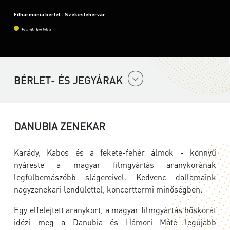
Filharmónia bérlet - Székesfehérvár
Felnőtt bérletek
BÉRLET- ÉS JEGYÁRAK
DANUBIA ZENEKAR
Karády, Kabos és a fekete-fehér álmok - könnyű
nyáreste a magyar filmgyártás aranykorának
legfülbemászóbb slágereivel. Kedvenc dallamaink
nagyzenekari lendülettel, koncerttermi minőségben.
Egy elfelejtett aranykort, a magyar filmgyártás hőskorát
idézi meg a Danubia és Hámori Máté legújabb