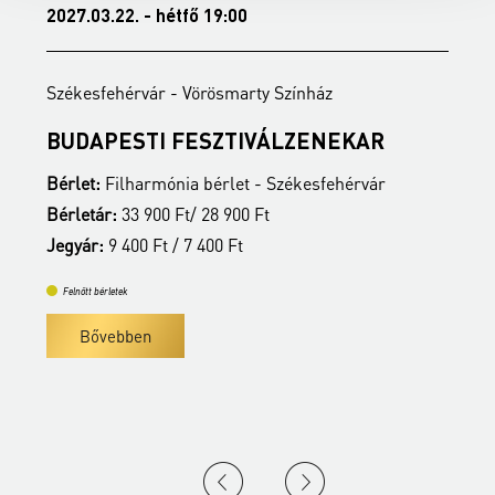
2027.03.22. - hétfő 19:00
2
Székesfehérvár - Vörösmarty Színház
S
BUDAPESTI FESZTIVÁLZENEKAR
A
Bérlet:
Filharmónia bérlet - Székesfehérvár
B
Bérletár:
33 900 Ft/ 28 900 Ft
B
Jegyár:
9 400 Ft / 7 400 Ft
J
Felnőtt bérletek
Bővebben