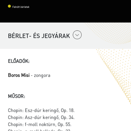
Felnőtt bérletek
BÉRLET- ÉS JEGYÁRAK
ELŐADÓK:
Boros Misi
- zongora
MŰSOR:
Chopin: Esz-dúr keringő, Op. 18.
Chopin: Asz-dúr keringő, Op. 34.
Chopin: f-moll noktürn, Op. 55.