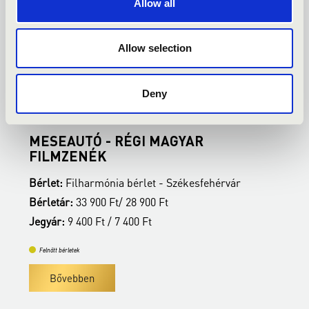
Allow all
Allow selection
2027.02.22. - hétfő 19:00
2
Deny
Székesfehérvár - Vörösmarty Színház
S
MESEAUTÓ - RÉGI MAGYAR
B
FILMZENÉK
B
Bérlet:
Filharmónia bérlet - Székesfehérvár
B
Bérletár:
33 900 Ft/ 28 900 Ft
J
Jegyár:
9 400 Ft / 7 400 Ft
Felnőtt bérletek
Bővebben