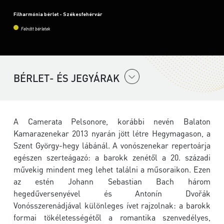
Filharmónia bérlet - Székesfehérvár
Felnőtt bérletek
BÉRLET- ÉS JEGYÁRAK
A Camerata Pelsonore, korábbi nevén Balaton
Kamarazenekar 2013 nyarán jött létre Hegymagason, a
Szent György-hegy lábánál. A vonószenekar repertoárja
egészen szerteágazó: a barokk zenétől a 20. századi
művekig mindent meg lehet találni a műsoraikon. Ezen
az estén Johann Sebastian Bach három
hegedűversenyével és Antonín Dvořák
Vonósszerenádjával különleges ívet rajzolnak: a barokk
formai tökéletességétől a romantika szenvedélyes,