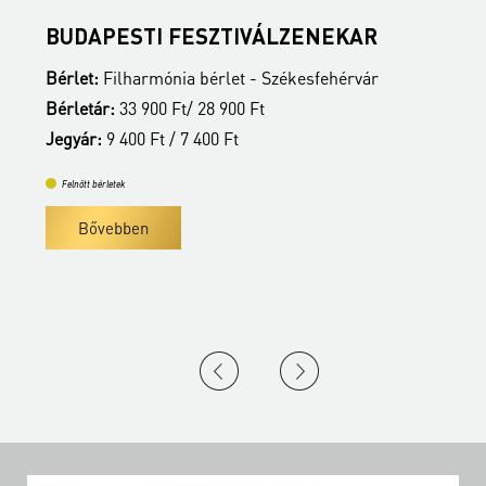
BUDAPESTI FESZTIVÁLZENEKAR
A
Bérlet:
Filharmónia bérlet - Székesfehérvár
B
Bérletár:
33 900 Ft/ 28 900 Ft
B
Jegyár:
9 400 Ft / 7 400 Ft
J
Felnőtt bérletek
Bővebben