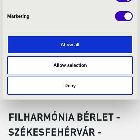
Johann Sebastian Bach: E-dúr hegedűverseny, BWV
1042
Antonín Dvořák: Vonósszerenád, op. 22
Marketing
Allow all
Allow selection
Deny
FILHARMÓNIA BÉRLET -
SZÉKESFEHÉRVÁR -