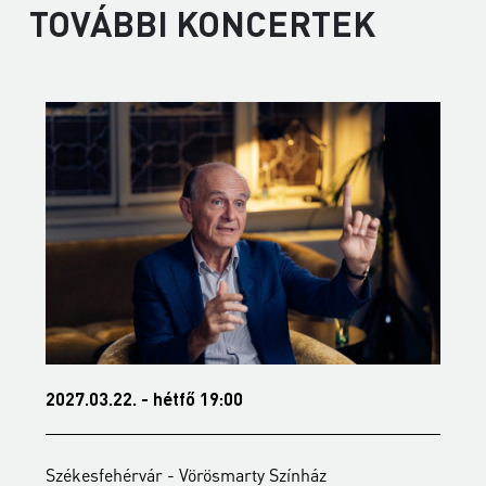
TOVÁBBI KONCERTEK
2027.03.22. - hétfő 19:00
2
Székesfehérvár - Vörösmarty Színház
S