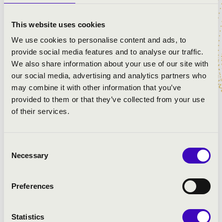
eleganciájában, majd oldódjon fel a Dvořák mű
romantikus áradásában!
This website uses cookies
We use cookies to personalise content and ads, to
provide social media features and to analyse our traffic.
ELŐADÓK:
We also share information about your use of our site with
our social media, advertising and analytics partners who
Camerata Pelsonore
may combine it with other information that you’ve
Kondorosi Karolina
- hegedű
provided to them or that they’ve collected from your use
Baráti Kristóf
- hegedű
of their services.
Roman Mikola
- Művészeti vezető, koncertmester
Consent
MŰSOR:
Necessary
Selection
Johann Sebastian Bach: d-moll hegedű kettősverseny,
Preferences
BWV 1043
Johann Sebastian Bach: a-moll hegedűverseny, BWV
1041
Statistics