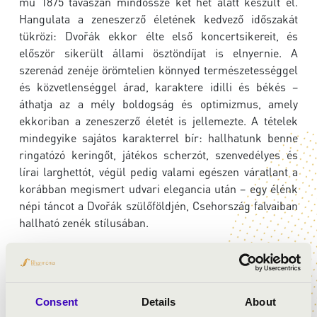
mű 1875 tavaszán mindössze két hét alatt készült el.
Hangulata a zeneszerző életének kedvező időszakát
tükrözi: Dvořák ekkor élte első koncertsikereit, és
először sikerült állami ösztöndíjat is elnyernie. A
szerenád zenéje örömtelien könnyed természetességgel
és közvetlenséggel árad, karaktere idilli és békés –
áthatja az a mély boldogság és optimizmus, amely
ekkoriban a zeneszerző életét is jellemezte. A tételek
mindegyike sajátos karakterrel bír: hallhatunk benne
ringatózó keringőt, játékos scherzót, szenvedélyes és
lírai larghettót, végül pedig valami egészen váratlant a
korábban megismert udvari elegancia után – egy élénk
népi táncot a Dvořák szülőföldjén, Csehország falvaiban
hallható zenék stílusában.
Ez a koncert egyszerre kínál virtuozitást, kamarazenei
érzékenységet és nagyívű, érzelmes zenekari hangzást –
igazi ünnep a vonószene kedvelőinek.
Consent
Details
About
Merüljön el ön is Bach-műveinek áttetsző