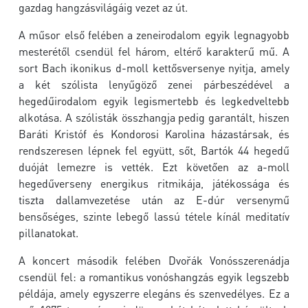
gazdag hangzásvilágáig vezet az út.
A műsor első felében a zeneirodalom egyik legnagyobb
mesterétől csendül fel három, eltérő karakterű mű. A
sort Bach ikonikus d-moll kettősversenye nyitja, amely
a két szólista lenyűgöző zenei párbeszédével a
hegedűirodalom egyik legismertebb és legkedveltebb
alkotása. A szólisták összhangja pedig garantált, hiszen
Baráti Kristóf és Kondorosi Karolina házastársak, és
rendszeresen lépnek fel együtt, sőt, Bartók 44 hegedű
duóját lemezre is vették. Ezt követően az a-moll
hegedűverseny energikus ritmikája, játékossága és
tiszta dallamvezetése után az E-dúr versenymű
bensőséges, szinte lebegő lassú tétele kínál meditatív
pillanatokat.
A koncert második felében Dvořák Vonósszerenádja
csendül fel: a romantikus vonóshangzás egyik legszebb
példája, amely egyszerre elegáns és szenvedélyes. Ez a