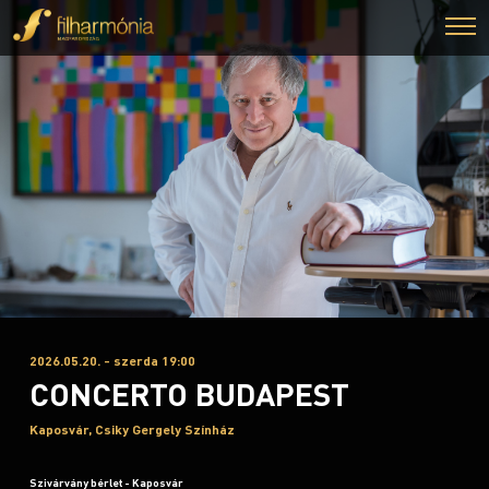
2026.05.20. - szerda 19:00
CONCERTO BUDAPEST
Kaposvár, Csiky Gergely Színház
Szivárvány bérlet - Kaposvár