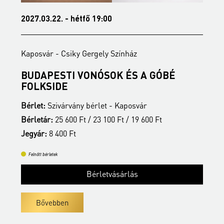
2027.03.22. - hétfő 19:00
2
Kaposvár - Csiky Gergely Színház
K
BUDAPESTI VONÓSOK ÉS A GÓBÉ
É
FOLKSIDE
B
Bérlet:
Szivárvány bérlet - Kaposvár
B
Bérletár:
25 600 Ft / 23 100 Ft / 19 600 Ft
J
Jegyár:
8 400 Ft
Felnőtt bérletek
Bérletvásárlás
Bővebben