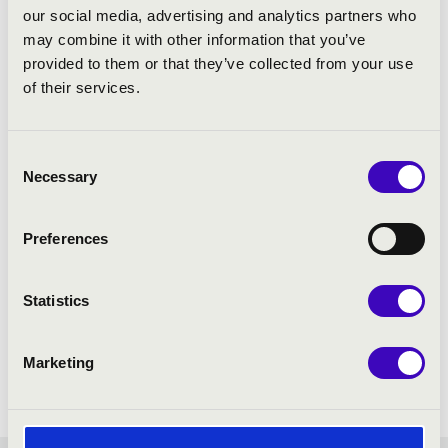
our social media, advertising and analytics partners who
Brahms: 4. e-moll szimfónia
may combine it with other information that you’ve
provided to them or that they’ve collected from your use
of their services.
Consent
Necessary
Selection
Preferences
Statistics
Marketing