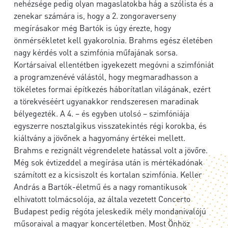
nehézsége pedig olyan magaslatokba hág a szólista és a
zenekar számára is, hogy a 2. zongoraverseny
megírásakor még Bartók is úgy érezte, hogy
önmérsékletet kell gyakorolnia. Brahms egész életében
nagy kérdés volt a szimfónia műfajának sorsa.
Kortársaival ellentétben igyekezett megóvni a szimfóniát
a programzenévé válástól, hogy megmaradhasson a
tökéletes formai építkezés háborítatlan világának, ezért
a törekvéséért ugyanakkor rendszeresen maradinak
bélyegezték. A 4. – és egyben utolsó – szimfóniája
egyszerre nosztalgikus visszatekintés régi korokba, és
kiáltvány a jövőnek a hagyomány értékei mellett.
Brahms e rezignált végrendelete hatással volt a jövőre.
Még sok évtizeddel a megírása után is mértékadónak
számított ez a kicsiszolt és kortalan szimfónia. Keller
András a Bartók-életmű és a nagy romantikusok
elhivatott tolmácsolója, az általa vezetett Concerto
Budapest pedig régóta jeleskedik mély mondanivalójú
műsoraival a magyar koncertéletben. Most Önhöz