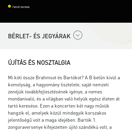
Felnőtt bérletek
BÉRLET- ÉS JEGYÁRAK
ÚJÍTÁS ÉS NOSZTALGIA
Mi köti össze Brahmsot és Bartókot? A B betűn kívül a
komolyság, a hagyomány tisztelete, saját nemzeti
zenéjük továbbfejlesztésének igénye, a nemes
mondanivaló, és a világban való helyük egész életen át
tartó keresése. Ezen a koncerten két nagy művük
hangzik el, amelyek közül mindegyik korszakos
jelentőségű volt a maga idejében. Bartók 1.
zongoraversenye kifejezetten újító szándékú volt, a