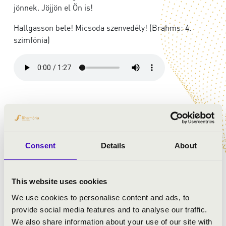
jönnek. Jöjjön el Ön is!
Hallgasson bele! Micsoda szenvedély! (Brahms: 4.
szimfónia)
ELŐADÓK:
Concerto Budapest
Consent
Details
About
Várjon Dénes
- zongora
vezényel:
Keller András
This website uses cookies
We use cookies to personalise content and ads, to
MŰSOR:
provide social media features and to analyse our traffic.
We also share information about your use of our site with
Bartók: 1. zongoraverseny