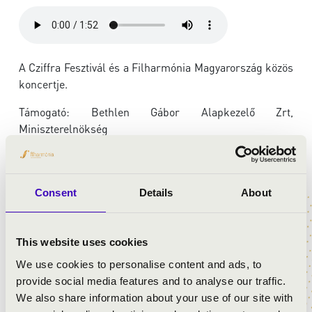
A Cziffra Fesztivál és a Filharmónia Magyarország közös
koncertje.
Támogató: Bethlen Gábor Alapkezelő Zrt,
Miniszterelnökség
ELŐADÓK:
Consent
Details
About
BDZ A'la cARTe Kamaraegyüttes:
Kalla-Tóta Hajnalka
- hegedű
This website uses cookies
Bánhegyi Tünde
- hegedű
Markó János
- brácsa
We use cookies to personalise content and ads, to
Helecz Dániel
- cselló
provide social media features and to analyse our traffic.
Botár Bence
- nagybőgő
We also share information about your use of our site with