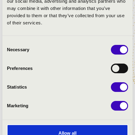
Kanyó Dávid
- fuvola
our social media, advertising and analytics partners who
Szepesi Bence
- klarinét, szaxofon
may combine it with other information that you’ve
provided to them or that they’ve collected from your use
Balázs János
- zongora
of their services.
Kovács Lehel
- vers, próza
Consent
Necessary
Selection
Preferences
Statistics
Marketing
Allow all