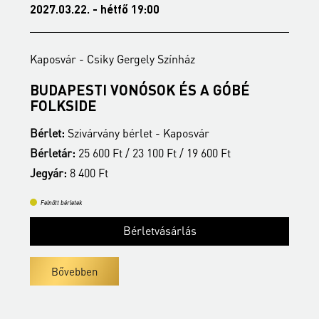
2027.03.22. - hétfő 19:00
2
Kaposvár - Csiky Gergely Színház
K
BUDAPESTI VONÓSOK ÉS A GÓBÉ
É
FOLKSIDE
B
Bérlet:
Szivárvány bérlet - Kaposvár
B
Bérletár:
25 600 Ft / 23 100 Ft / 19 600 Ft
J
Jegyár:
8 400 Ft
Felnőtt bérletek
Bérletvásárlás
Bővebben