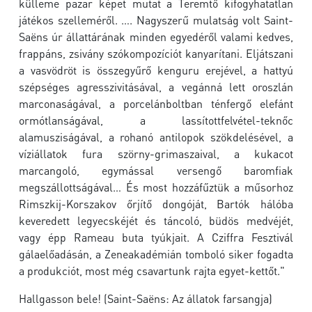
külleme pazar képet mutat a Teremtő kifogyhatatlan
játékos szelleméről. …. Nagyszerű mulatság volt Saint-
Saëns úr állattárának minden egyedéről valami kedves,
frappáns, zsivány szókompozíciót kanyarítani. Eljátszani
a vasvödröt is összegyűrő kenguru erejével, a hattyú
szépséges agresszivitásával, a vegánná lett oroszlán
marconaságával, a porcelánboltban ténfergő elefánt
ormótlanságával, a lassítottfelvétel-teknőc
alamusziságával, a rohanó antilopok szökdelésével, a
víziállatok fura szörny-grimaszaival, a kukacot
marcangoló, egymással versengő baromfiak
megszállottságával… És most hozzáfűztük a műsorhoz
Rimszkij-Korszakov őrjítő dongóját, Bartók hálóba
keveredett legyecskéjét és táncoló, büdös medvéjét,
vagy épp Rameau buta tyúkjait. A Cziffra Fesztivál
gálaelőadásán, a Zeneakadémián tomboló siker fogadta
a produkciót, most még csavartunk rajta egyet-kettőt."
Hallgasson bele! (Saint-Saëns: Az állatok farsangja)