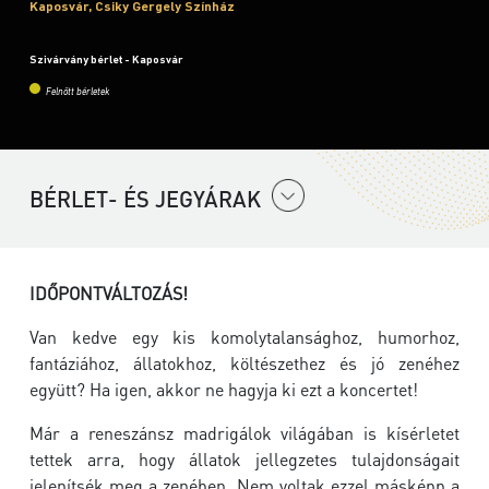
Kaposvár, Csiky Gergely Színház
Szivárvány bérlet - Kaposvár
Felnőtt bérletek
BÉRLET- ÉS JEGYÁRAK
IDŐPONTVÁLTOZÁS!
Van kedve egy kis komolytalansághoz, humorhoz,
fantáziához, állatokhoz, költészethez és jó zenéhez
együtt? Ha igen, akkor ne hagyja ki ezt a koncertet!
Már a reneszánsz madrigálok világában is kísérletet
tettek arra, hogy állatok jellegzetes tulajdonságait
jelenítsék meg a zenében. Nem voltak ezzel másképp a