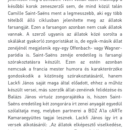
későbbi korok zeneszerzői sem, de mind közül talán
Camille Saint-Saëns ment a legmesszebb, aki egy több
tételből álló ciklusban jelenítette meg az állatok
farsangját. Ezen a farsangon azonban nem csak állatok
vannak. A szerző ugyanis az állatok közé sorolta a
skálákat gyakorló zongoristákat is, de egyik-másik állat
zenéjénél megjelenik egy-egy Offenbach- vagy Wagner-
paródia is. Saint-Saëns zenéje eredetileg is farsangi
szórakoztatásra készült. Ezen az estén azonban
nemcsak a francia mester humora és karakterérzéke
gondoskodik a közönség szórakoztatásáról, hanem
Lackfi János saját maga által előadott, ehhez a műhöz
készült versei, más szerzők állat-zenéinek felidézése és
Balázs János virtuóz zongorajátéka is, hiszen Saint-
Saëns eredetileg két zongorára írt zenei anyagát egyedül
szólaltatja meg, melyben partnerei a BDZ A’la cARTe
Kamaraegyüttes tagjai lesznek. Lackfi János így írt a
versek alkotásáról: „Az állatok elképesztő viselkedése,