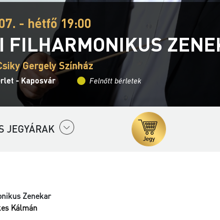
07. - hétfő 19:00
I FILHARMONIKUS ZEN
Csiky Gergely Színház
rlet - Kaposvár
Felnőtt bérletek
S JEGYÁRAK
onikus Zenekar
kes Kálmán