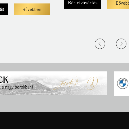
Bérletvásárlás
Bőveb
lás
Bővebben