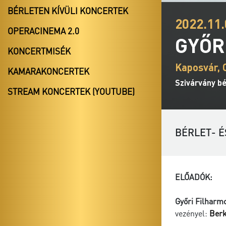
BÉRLETEN KÍVÜLI KONCERTEK
2022.11.
OPERACINEMA 2.0
GYŐR
KONCERTMISÉK
Kaposvár, 
KAMARAKONCERTEK
Szivárvány bé
STREAM KONCERTEK (YOUTUBE)
BÉRLET- É
ELŐADÓK:
Győri Filharm
vezényel:
Ber