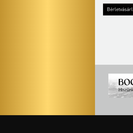
Bérletvásárlás
Bővebben
Bérletvásár