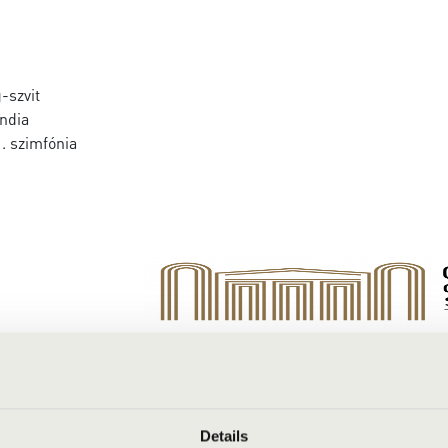
-szvit
andia
1. szimfónia
Details