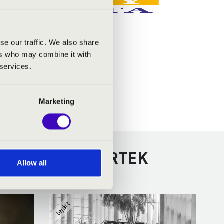
se our traffic. We also share
ers who may combine it with
 services.
Marketing
TOVÁBBI KONCERTEK
Allow all