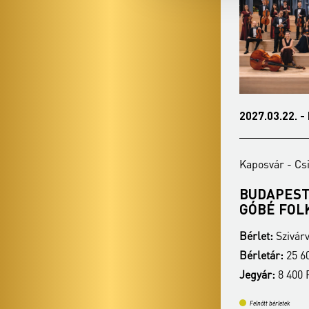
2027.01.25. - hétfő 19:00
2027.03.22. -
Kaposvár - Csiky Gergely Színház
Kaposvár - Cs
PANNON FILHARMONIKUSOK
BUDAPEST
GÓBÉ FOL
Bérlet:
Szivárvány bérlet - Kaposvár
Bérlet:
Szivárv
Bérletár:
25 600 Ft / 23 100 Ft / 19 600 Ft
Bérletár:
25 60
Jegyár:
8 400 Ft
Jegyár:
8 400 
Felnőtt bérletek
Felnőtt bérletek