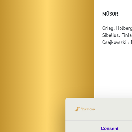
MŰSOR:
Grieg: Holberg
Sibelius: Finl
Csajkovszkij: 
Consent