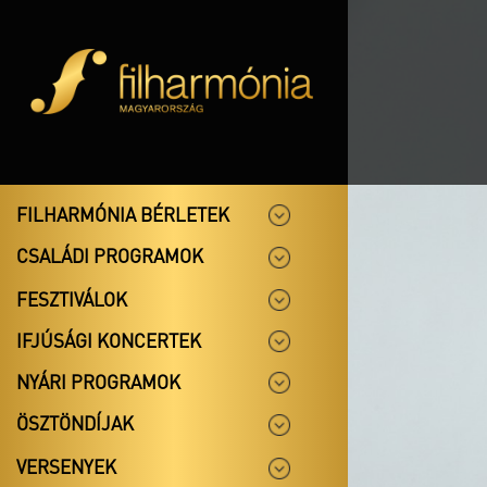
FILHARMÓNIA BÉRLETEK
CSALÁDI PROGRAMOK
FESZTIVÁLOK
IFJÚSÁGI KONCERTEK
NYÁRI PROGRAMOK
ÖSZTÖNDÍJAK
VERSENYEK