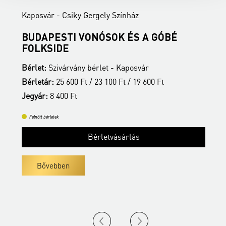
Kaposvár - Csiky Gergely Színház
K
BUDAPESTI VONÓSOK ÉS A GÓBÉ
É
FOLKSIDE
B
Bérlet:
Szivárvány bérlet - Kaposvár
B
Bérletár:
25 600 Ft / 23 100 Ft / 19 600 Ft
J
Jegyár:
8 400 Ft
Felnőtt bérletek
Bérletvásárlás
Bővebben