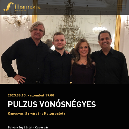
2023.05.13. - szombat 19:00
PULZUS VONÓSNÉGYES
Kaposvár, Szivárvány Kultúrpalota
Szivárvány bérlet - Kaposvár