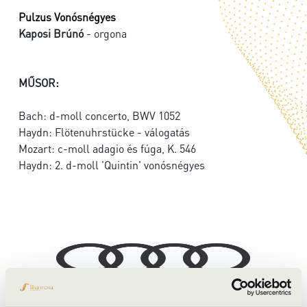
Pulzus Vonósnégyes
Kaposi Brúnó
- orgona
MŰSOR:
Bach: d-moll concerto, BWV 1052
Haydn: Flötenuhrstücke - válogatás
Mozart: c-moll adagio és fúga, K. 546
Haydn: 2. d-moll 'Quintin' vonósnégyes