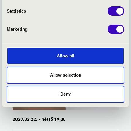
KAPOSVÁR - TOVÁBBI
Statistics
KONCERTEK
Marketing
Allow all
Allow selection
Deny
2027.03.22. - hétfő 19:00
2