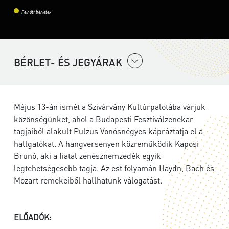
Felnőtt bérletek
BÉRLET- ÉS JEGYÁRAK
Május 13-án ismét a Szivárvány Kultúrpalotába várjuk
közönségünket, ahol a Budapesti Fesztiválzenekar
tagjaiból alakult Pulzus Vonósnégyes kápráztatja el a
hallgatókat. A hangversenyen közreműködik Kaposi
Brunó, aki a fiatal zenésznemzedék egyik
legtehetségesebb tagja. Az est folyamán Haydn, Bach és
Mozart remekeiből hallhatunk válogatást.
ELŐADÓK: