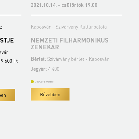
0
2021.12.14. - kedd 19:00
2
alota
Kaposvár - Szivárvány Kultúrpalota
K
IKUS
MIKLÓSA ERIKA, HORVÁTH
K
ISTVÁN ÉS A SZENT ISTVÁN
B
FILHARMONIKUSOK
posvár
J
Bérlet:
Szivárvány bérlet - Kaposvár
Jegyár:
4 400 Ft
Felnőtt bérletek
Bővebben