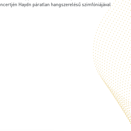
certjén Haydn páratlan hangszerelésű szimfóniájával