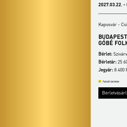
2027.03.22. - hétfő 19:00
2027.05.24. 
Kaposvár - Csiky Gergely Színház
Kaposvár - C
BUDAPESTI VONÓSOK ÉS A
ÉRDI TA
GÓBÉ FOLKSIDE
Bérlet:
Szivá
Bérlet:
Szivárvány bérlet - Kaposvár
Bérletár:
25 
Bérletár:
25 600 Ft / 23 100 Ft / 19 600 Ft
Jegyár:
8 400
Jegyár:
8 400 Ft
Felnőtt bérletek
Felnőtt bérletek
Bérletvásá
Bérletvásárlás
Bővebben