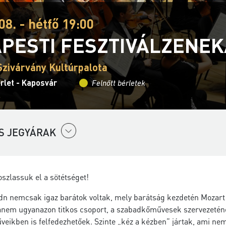
08. - hétfő 19:00
PESTI FESZTIVÁLZENE
Szivárvány Kultúrpalota
rlet - Kaposvár
Felnőtt bérletek
S JEGYÁRAK
oszlassuk el a sötétséget!
n nemcsak igaz barátok voltak, mely barátság kezdetén Mozart a
anem ugyanazon titkos csoport, a szabadkőművesek szervezetének
veikben is felfedezhetőek. Szinte „kéz a kézben” jártak, ami n