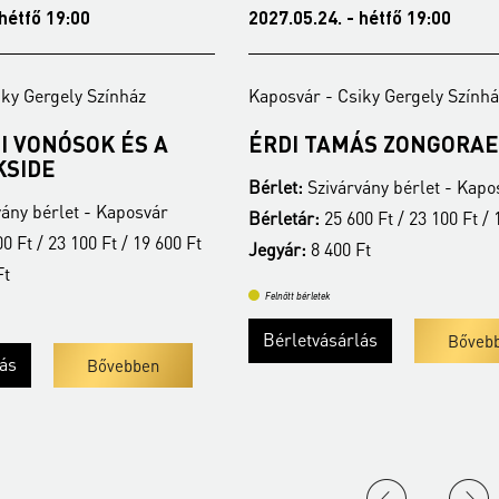
- hétfő 19:00
2021.10.14. - csütörtök 19:0
siky Gergely Színház
Kaposvár - Szivárvány Kultúrp
MÁS ZONGORAESTJE
NEMZETI FILHARMON
ZENEKAR
rvány bérlet - Kaposvár
Bérlet:
Szivárvány bérlet - Ka
600 Ft / 23 100 Ft / 19 600 Ft
Jegyár:
4 400
 Ft
Felnőtt bérletek
rlás
Bővebben
Bővebben