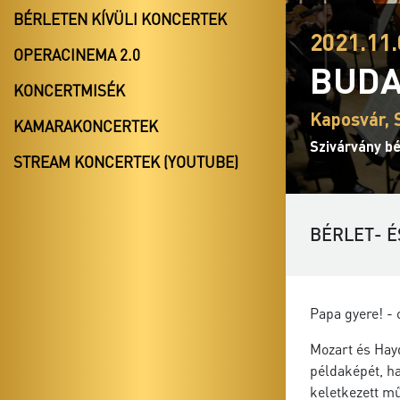
BÉRLETEN KÍVÜLI KONCERTEK
2021.11.
OPERACINEMA 2.0
BUDA
KONCERTMISÉK
Kaposvár, 
KAMARAKONCERTEK
Szivárvány bé
STREAM KONCERTEK (YOUTUBE)
BÉRLET- É
Papa gyere! - 
Mozart és Hayd
példaképét, h
keletkezett mű