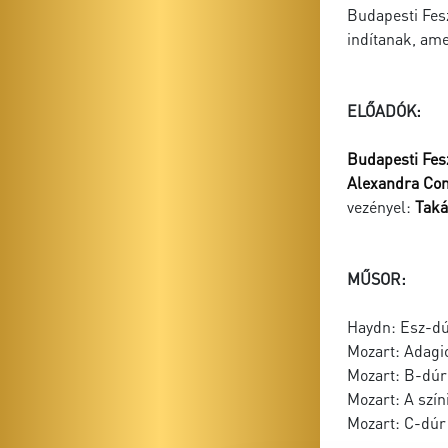
Budapesti Fes
indítanak, am
ELŐADÓK:
Budapesti Fes
Alexandra Co
vezényel:
Taká
MŰSOR:
Haydn: Esz-dúr
Mozart: Adagio
Mozart: B-dúr
Mozart: A szín
Mozart: C-dúr 