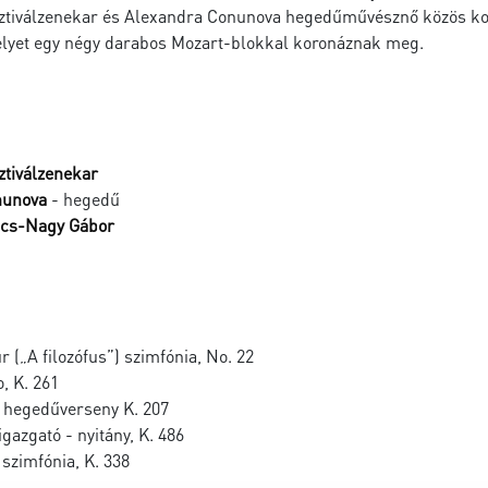
ztiválzenekar és Alexandra Conunova hegedűművésznő közös kon
elyet egy négy darabos Mozart-blokkal koronáznak meg.
ztiválzenekar
nunova
- hegedű
cs-Nagy Gábor
 („A filozófus”) szimfónia, No. 22
, K. 261
 hegedűverseny K. 207
igazgató - nyitány, K. 486
szimfónia, K. 338