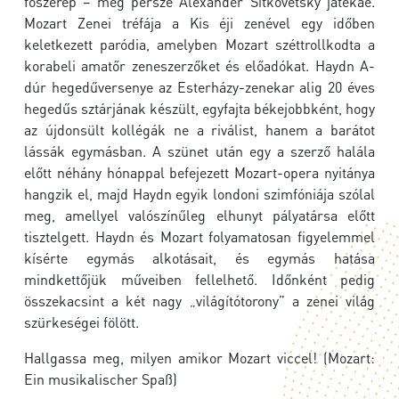
főszerep – meg persze Alexander Sitkovetsky játékáé.
Mozart Zenei tréfája a Kis éji zenével egy időben
keletkezett paródia, amelyben Mozart széttrollkodta a
korabeli amatőr zeneszerzőket és előadókat. Haydn A-
dúr hegedűversenye az Esterházy-zenekar alig 20 éves
hegedűs sztárjának készült, egyfajta békejobbként, hogy
az újdonsült kollégák ne a riválist, hanem a barátot
lássák egymásban. A szünet után egy a szerző halála
előtt néhány hónappal befejezett Mozart-opera nyitánya
hangzik el, majd Haydn egyik londoni szimfóniája szólal
meg, amellyel valószínűleg elhunyt pályatársa előtt
tisztelgett. Haydn és Mozart folyamatosan figyelemmel
kísérte egymás alkotásait, és egymás hatása
mindkettőjük műveiben fellelhető. Időnként pedig
összekacsint a két nagy „világítótorony” a zenei világ
szürkeségei fölött.
Hallgassa meg, milyen amikor Mozart viccel! (Mozart:
Ein musikalischer Spaß)