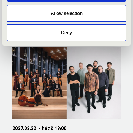
KAPOSVÁR - TOVÁBBI
Allow selection
KONCERTEK
Deny
2027.03.22. - hétfő 19:00
2