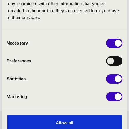
may combine it with other information that you’ve
provided to them or that they’ve collected from your use
of their services.
Consent
Necessary
Selection
Preferences
Statistics
Marketing
Allow all
SZIVÁRVÁNY BÉRLET -