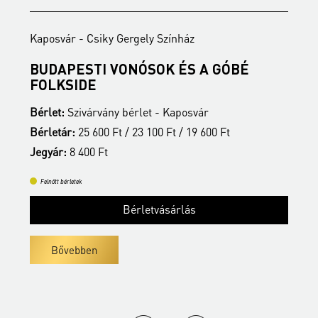
Kaposvár - Csiky Gergely Színház
K
BUDAPESTI VONÓSOK ÉS A GÓBÉ
É
FOLKSIDE
B
Bérlet:
Szivárvány bérlet - Kaposvár
B
Bérletár:
25 600 Ft / 23 100 Ft / 19 600 Ft
J
Jegyár:
8 400 Ft
Felnőtt bérletek
Bérletvásárlás
Bővebben