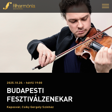
2025.10.20. - hétfő 19:00
BUDAPESTI
FESZTIVÁLZENEKAR
Kaposvár, Csiky Gergely Színház