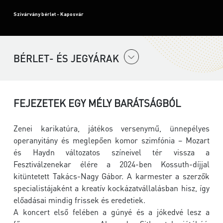
Szivárvány bérlet - Kaposvár
BÉRLET- ÉS JEGYÁRAK
FEJEZETEK EGY MÉLY BARÁTSÁGBÓL
Zenei karikatúra, játékos versenymű, ünnepélyes
operanyitány és meglepően komor szimfónia – Mozart
és Haydn változatos színeivel tér vissza a
Fesztiválzenekar élére a 2024-ben Kossuth-díjjal
kitüntetett Takács-Nagy Gábor. A karmester a szerzők
specialistájaként a kreatív kockázatvállalásban hisz, így
előadásai mindig frissek és eredetiek.
A koncert első felében a gúnyé és a jókedvé lesz a