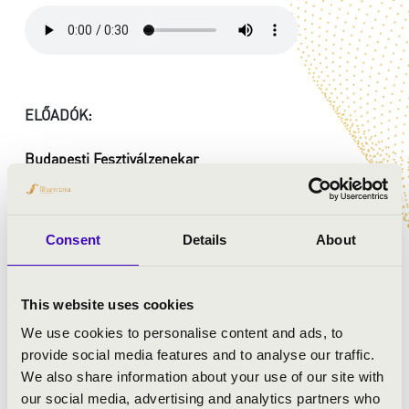
ELŐADÓK:
Budapesti Fesztiválzenekar
Alexander Sitkovetsky
- hegedű
vezényel:
Takács-Nagy Gábor
Consent
Details
About
MŰSOR:
This website uses cookies
Mozart: Ein musikalischer Spaß
Haydn: A-dúr hegedűverseny, No. 5
We use cookies to personalise content and ads, to
Mozart: Titus - nyitány
provide social media features and to analyse our traffic.
Haydn: B-dúr szimfónia, No. 98
We also share information about your use of our site with
our social media, advertising and analytics partners who