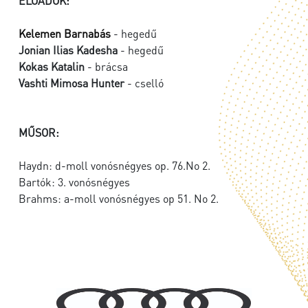
ELŐADÓK:
Kelemen Barnabás
- hegedű
Jonian Ilias Kadesha
- hegedű
Kokas Katalin
- brácsa
Vashti Mimosa Hunter
- cselló
MŰSOR:
Haydn: d-moll vonósnégyes op. 76.No 2.
Bartók: 3. vonósnégyes
Brahms: a-moll vonósnégyes op 51. No 2.