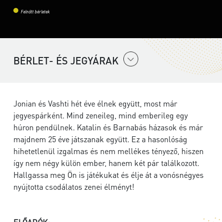
Felnőtt bérletek
BÉRLET- ÉS JEGYÁRAK
Jonian és Vashti hét éve élnek együtt, most már
jegyespárként. Mind zeneileg, mind emberileg egy
húron pendülnek. Katalin és Barnabás házasok és már
majdnem 25 éve játszanak együtt. Ez a hasonlóság
hihetetlenül izgalmas és nem mellékes tényező, hiszen
így nem négy külön ember, hanem két pár találkozott.
Hallgassa meg Ön is játékukat és élje át a vonósnégyes
nyújtotta csodálatos zenei élményt!