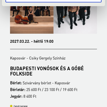
2027.03.22. - hétfő 19:00
2
Kaposvár - Csiky Gergely Színház
K
BUDAPESTI VONÓSOK ÉS A GÓBÉ
É
FOLKSIDE
B
Bérlet:
Szivárvány bérlet - Kaposvár
B
Bérletár:
25 600 Ft / 23 100 Ft / 19 600 Ft
J
Jegyár:
8 400 Ft
Felnőtt bérletek