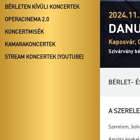
BÉRLETEN KÍVÜLI KONCERTEK
2024.11.
OPERACINEMA 2.0
DANU
KONCERTMISÉK
Kaposvár, 
KAMARAKONCERTEK
Szivárvány bé
STREAM KONCERTEK (YOUTUBE)
BÉRLET- É
A SZERELE
Szerelem, boh
Amióta énekel