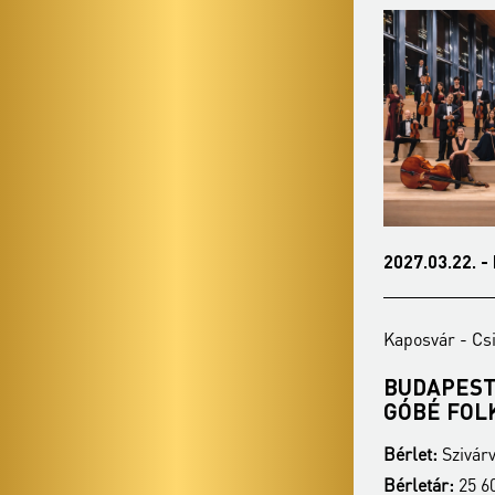
2027.01.25. - hétfő 19:00
2027.03.22. -
Kaposvár - Csiky Gergely Színház
Kaposvár - Cs
PANNON FILHARMONIKUSOK
BUDAPEST
GÓBÉ FOL
Bérlet:
Szivárvány bérlet - Kaposvár
Bérlet:
Szivárv
Bérletár:
25 600 Ft / 23 100 Ft / 19 600 Ft
Bérletár:
25 60
Jegyár:
8 400 Ft