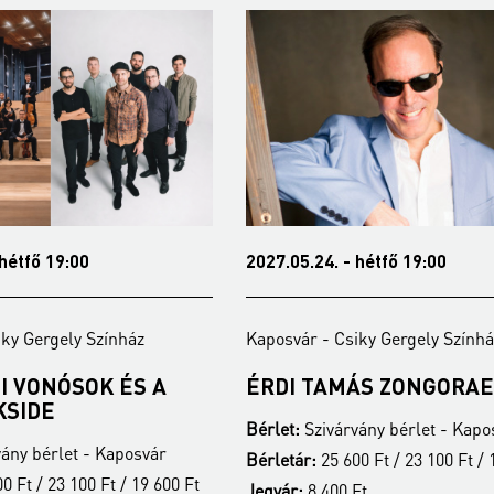
 hétfő 19:00
2027.05.24. - hétfő 19:00
iky Gergely Színház
Kaposvár - Csiky Gergely Színhá
I VONÓSOK ÉS A
ÉRDI TAMÁS ZONGORAE
KSIDE
Bérlet:
Szivárvány bérlet - Kapo
ány bérlet - Kaposvár
Bérletár:
25 600 Ft / 23 100 Ft / 
0 Ft / 23 100 Ft / 19 600 Ft
Jegyár:
8 400 Ft