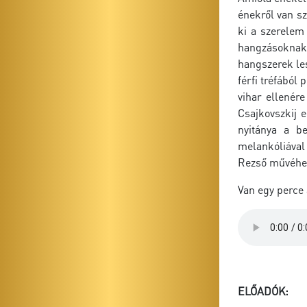
énekről van sz
ki a szerelem
hangzásoknak 
hangszerek les
férfi tréfából
vihar ellenér
Csajkovszkij 
nyitánya a be
melankóliával 
Rezső művéhez,
Van egy perce 
ELŐADÓK: