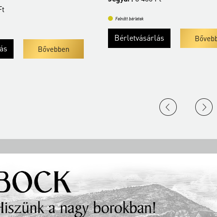
Ft
Felnőtt bérletek
Bérletvásárlás
Bőveb
lás
Bővebben