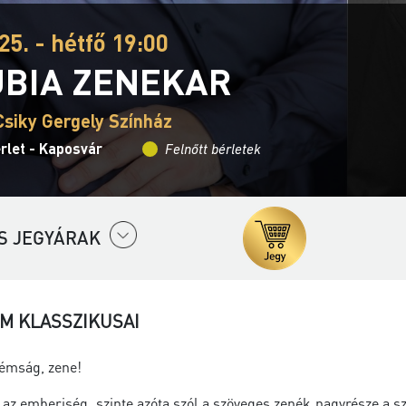
25. - hétfő 19:00
BIA ZENEKAR
Csiky Gergely Színház
rlet - Kaposvár
Felnőtt bérletek
S JEGYÁRAK
M KLASSZIKUSAI
émság, zene!
 az emberiség, szinte azóta szól a szöveges zenék nagyrésze a 