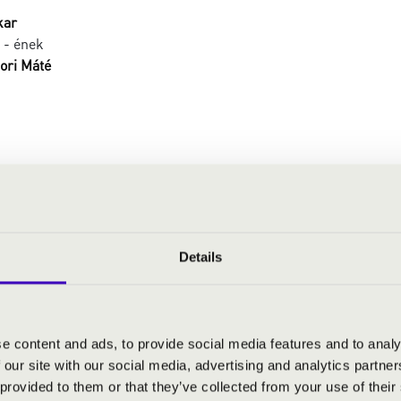
kar
- ének
ri Máté
n tutte - nyitány
i álmok, No. 3.
Rómeó és Júlia - nyitányfantázia
n és Ludmilla - nyitány
ztikus szimfónia, II. Bál
Details
2. Varieté szvit, VI. Második keringő
 Love Story - téma
e(song hi)story
e content and ads, to provide social media features and to analy
 our site with our social media, advertising and analytics partn
 provided to them or that they’ve collected from your use of their