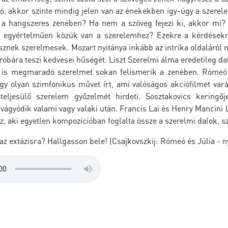
ó, akkor szinte mindig jelen van az énekekben így-úgy a szerel
 a hangszeres zenében? Ha nem a szöveg fejezi ki, akkor mi?
egyértelműen közük van a szerelemhez? Ezekre a kérdésekre
znek szerelmesek. Mozart nyitánya inkább az intrika oldaláról m
 próbára teszi kedvesei hűségét. Liszt Szerelmi álma eredetileg da
e is megmaradó szerelmet sokan felismerik a zenében. Rómeó é
egy olyan szimfonikus művet írt, ami valóságos akciófilmet var
teljesülő szerelem győzelmét hirdeti. Sosztakovics keringő
vágyódik valami vagy valaki után. Francis Lai és Henry Mancini 
 aki egyetlen kompozícióban foglalta össze a szerelmi dalok, s
az extázisra? Hallgasson bele! (Csajkovszkij: Rómeó és Júlia - ny