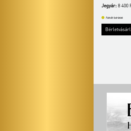
Jegyár:
8 400 
Felnőtt bérletek
Felnőtt bérletek
Bérletvásárlás
Bővebben
Bérletvásár