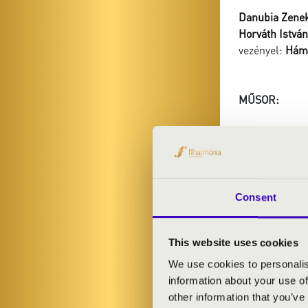
Danubia Zene
Horváth István
vezényel:
Hámo
MŰSOR:
Mozart: Così fa
Liszt: Szerelm
Csajkovszkij: 
Glinka: Ruszlá
Berlioz: Fantas
Consent
Shostakovich: 
Lai - Mancini:
This website uses cookies
Ott Rezső: Lov
We use cookies to personalis
information about your use of
other information that you’ve