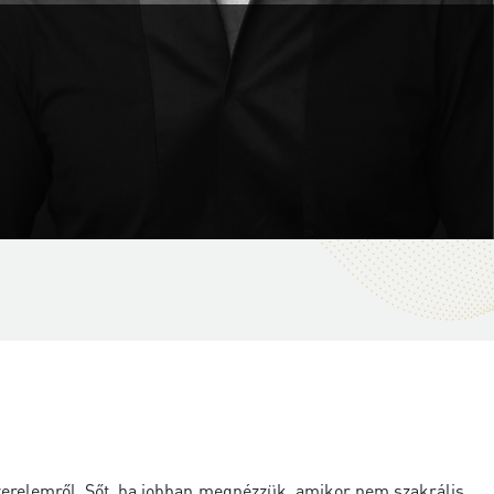
szerelemről. Sőt, ha jobban megnézzük, amikor nem szakrális