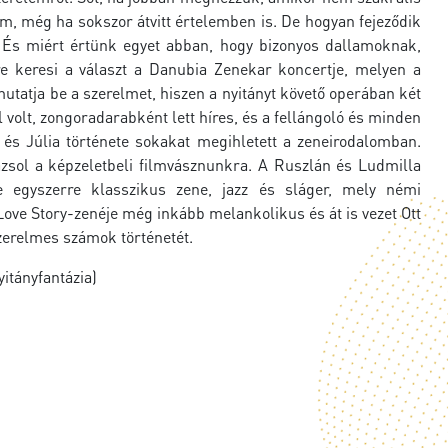
em, még ha sokszor átvitt értelemben is. De hogyan fejeződik
 És miért értünk egyet abban, hogy bizonyos dallamoknak,
 keresi a választ a Danubia Zenekar koncertje, melyen a
utatja be a szerelmet, hiszen a nyitányt követő operában két
l volt, zongoradarabként lett híres, és a fellángoló és minden
s Júlia története sokakat megihletett a zeneirodalomban.
ázsol a képzeletbeli filmvásznunkra. A Ruszlán és Ludmilla
je egyszerre klasszikus zene, jazz és sláger, mely némi
Love Story-zenéje még inkább melankolikus és át is vezet Ott
zerelmes számok történetét.
itányfantázia)